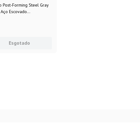
o Post-Forming Steel Gray
Aço Escovado
1.250x0,6mm Formica®
Esgotado