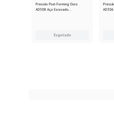
Pressão Post-Forming Ouro
Pressã
AD308 Aço Escovado
AD306 
3.080x1.250x0,6mm Formica®
3.080x
Esgotado