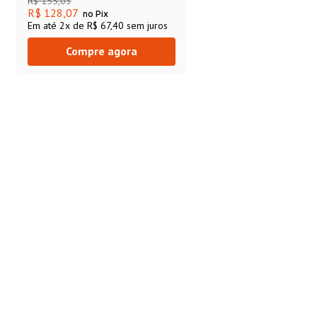
R$
155
,
03
R$ 128,07
no Pix
Em até
2
x de
R$ 67,40
sem juros
Compre agora