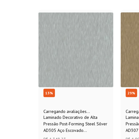
13
%
29
%
Carregando avaliações...
Carreg
Laminado Decorativo de Alta
Lamina
Pressão Post-Forming Steel Silver
Pressã
AD305 Aço Escovado
AD307 
3.080x1.250x0,6mm Formica®
3.080x