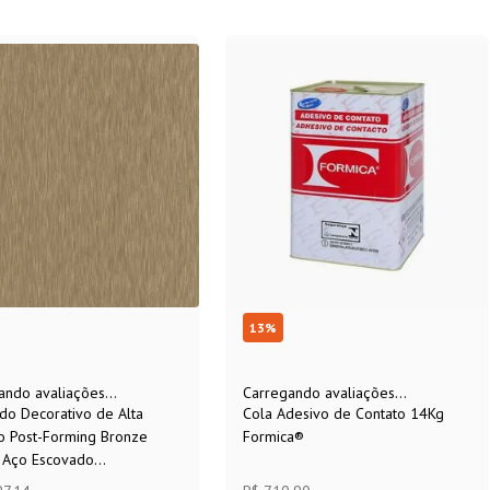
13
%
ando avaliações...
Carregando avaliações...
do Decorativo de Alta
Cola Adesivo de Contato 14Kg
o Post-Forming Bronze
Formica®
Aço Escovado
1.250x0,6mm Formica®