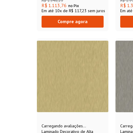
R$
1
.
348
,
23
R$
1
.
9
R$ 1.113,76
R$ 1.
no Pix
Em até
10
x de
R$ 117,23
sem juros
Em at
Compre agora
Carregando avaliações...
Carreg
Laminado Decorativo de Alta
Lamina