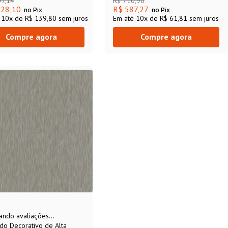
97
,
14
R$
710
,
90
328,10
R$ 587,27
no Pix
no Pix
é
10
x de
R$ 139,80
sem juros
Em até
10
x de
R$ 61,81
sem juros
Compre agora
Compre agora
ando avaliações...
do Decorativo de Alta