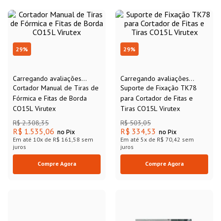
29
%
29
%
Carregando avaliações...
Carregando avaliações...
Cortador Manual de Tiras de
Suporte de Fixação TK78
Fórmica e Fitas de Borda
para Cortador de Fitas e
CO15L Virutex
Tiras CO15L Virutex
R$
2
.
308
,
35
R$
503
,
05
R$ 1.535,06
R$ 334,53
no Pix
no Pix
Em até
10
x de
R$ 161,58
sem
Em até
5
x de
R$ 70,42
sem
juros
juros
Compre Agora
Compre Agora