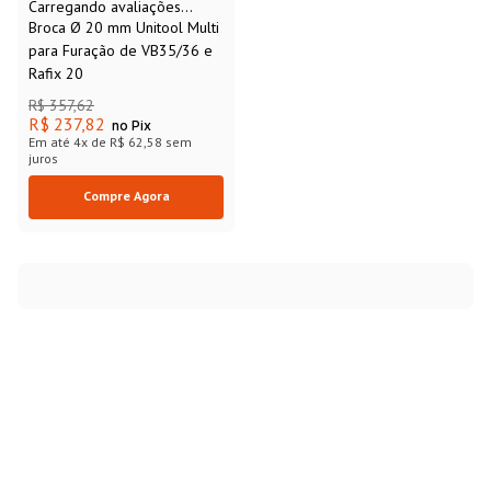
Carregando avaliações...
Broca Ø 20 mm Unitool Multi
para Furação de VB35/36 e
Rafix 20
R$
357
,
62
R$ 237,82
no Pix
Em até
4
x de
R$ 62,58
sem
juros
Compre Agora