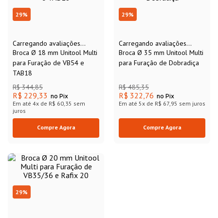
29
%
29
%
Carregando avaliações...
Carregando avaliações...
Broca Ø 18 mm Unitool Multi
Broca Ø 35 mm Unitool Multi
para Furação de VB54 e
para Furação de Dobradiça
TAB18
R$
344
,
85
R$
485
,
35
R$ 229,33
R$ 322,76
no Pix
no Pix
Em até
4
x de
R$ 60,35
sem
Em até
5
x de
R$ 67,95
sem juros
juros
Compre Agora
Compre Agora
29
%