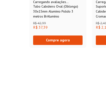
Carregando avaliações...
Carreg
Tubo Cabideiro Oval (Oblongo)
Suport
30x15mm Alumínio Polido 3
Cabid
metros BrAlumínio
Croma
R$
42
,
99
R$
2
,
4
R$ 37,39
R$ 2,
Compre agora