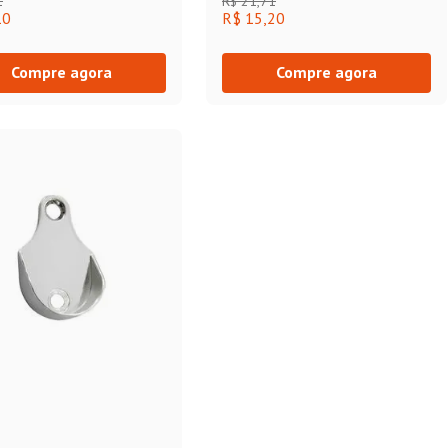
1
R$
21
,
71
10
R$ 15,20
Compre agora
Compre agora