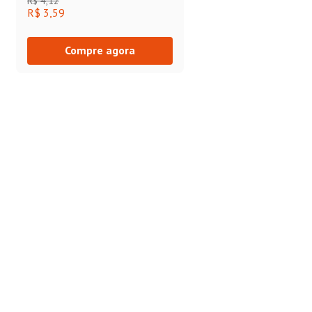
R$
4
,
12
R$ 3,59
Compre agora