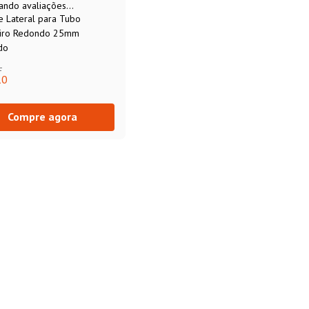
ando avaliações...
e Lateral para Tubo
eiro Redondo 25mm
do
1
10
Compre agora