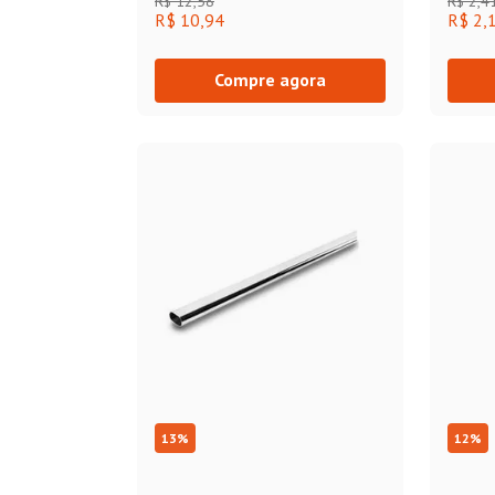
R$
12
,
58
R$
2
,
4
R$ 10,94
R$ 2,
Compre agora
13
%
12
%