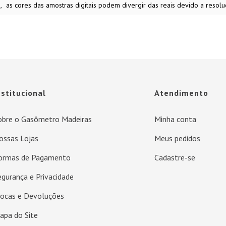
s
as cores das amostras digitais podem divergir das reais devido a resolu
nstitucional
Atendimento
obre o Gasômetro Madeiras
Minha conta
ossas Lojas
Meus pedidos
ormas de Pagamento
Cadastre-se
egurança e Privacidade
rocas e Devoluções
apa do Site