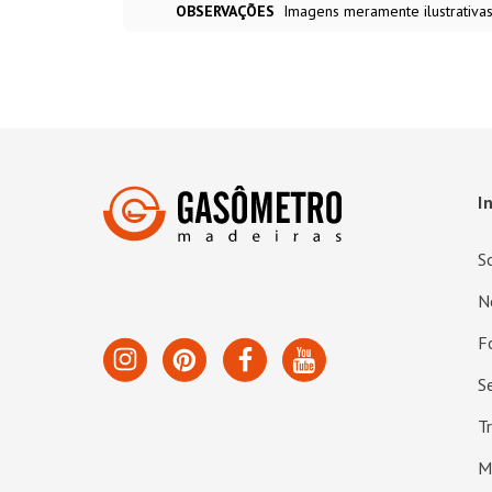
OBSERVAÇÕES
Imagens meramente ilustrativa
I
S
N
F
S
T
M