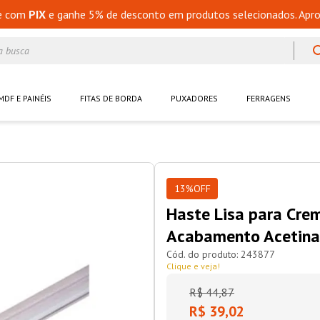
e com
PIX
e ganhe 5% de desconto em produtos selecionados. Apro
a busca
MDF E PAINÉIS
FITAS DE BORDA
PUXADORES
FERRAGENS
13%
OFF
Haste Lisa para Cr
Acabamento Acetina
243877
Clique e veja!
R$
44
,
87
R$ 39,02