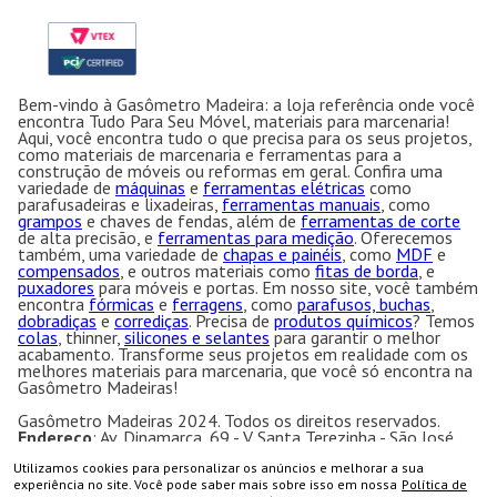
Bem-vindo à Gasômetro Madeira: a loja referência onde você
encontra Tudo Para Seu Móvel, materiais para marcenaria!
Aqui, você encontra tudo o que precisa para os seus projetos,
como materiais de marcenaria e ferramentas para a
construção de móveis ou reformas em geral. Confira uma
variedade de
máquinas
e
ferramentas elétricas
como
parafusadeiras e lixadeiras,
ferramentas manuais
, como
grampos
e chaves de fendas, além de
ferramentas de corte
de alta precisão, e
ferramentas para medição
. Oferecemos
também, uma variedade de
chapas e painéis
, como
MDF
e
compensados
, e outros materiais como
fitas de borda
, e
puxadores
para móveis e portas. Em nosso site, você também
encontra
fórmicas
e
ferragens
, como
parafusos, buchas
,
dobradiças
e
corrediças
. Precisa de
produtos químicos
? Temos
colas
, thinner,
silicones e selantes
para garantir o melhor
acabamento. Transforme seus projetos em realidade com os
melhores materiais para marcenaria, que você só encontra na
Gasômetro Madeiras!
Gasômetro Madeiras 2024. Todos os direitos reservados.
Endereço
: Av. Dinamarca, 69 - V. Santa Terezinha - São José
dos Campos - SP CEP:12.231-200 CNPJ: 50.763.606/0001-
Utilizamos cookies para personalizar os anúncios e melhorar a sua
57
COMPRAR
experiência no site. Você pode saber mais sobre isso em nossa
Política de
Gasômetro Madeiras | Ramuth & Ramuth LTDA
- Loja