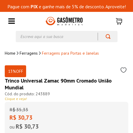
Pague com
PIX
e ganhe mais de 5% de desconto. Aproveite!
Escreva aqui a sua busca
Ferragens
Ferragens para Portas e Janelas
13%
OFF
Trinco Universal Zamac 90mm Cromado União
Mundial
243889
Clique e veja!
R$
35
,
33
R$ 30,73
R$ 30,73
ou