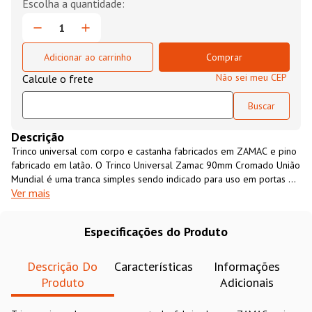
Adicionar ao carrinho
Comprar
Não sei meu CEP
Descrição
Trinco universal com corpo e castanha fabricados em ZAMAC e pino
fabricado em latão. O Trinco Universal Zamac 90mm Cromado União
Mundial é uma tranca simples sendo indicado para uso em portas e
Ver mais
janelas. Acompanha parafusos para fixação, embalagem com 01
unidade.
Especificações do Produto
Descrição Do
Características
Informações
Produto
Adicionais