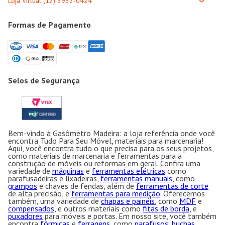
Formas de Pagamento
Selos de Segurança
Bem-vindo à Gasômetro Madeira: a loja referência onde você
encontra Tudo Para Seu Móvel, materiais para marcenaria!
Aqui, você encontra tudo o que precisa para os seus projetos,
como materiais de marcenaria e ferramentas para a
construção de móveis ou reformas em geral. Confira uma
variedade de
máquinas
e
ferramentas elétricas
como
parafusadeiras e lixadeiras,
ferramentas manuais
, como
grampos
e chaves de fendas, além de
ferramentas de corte
de alta precisão, e
ferramentas para medição
. Oferecemos
também, uma variedade de
chapas e painéis
, como
MDF
e
compensados
, e outros materiais como
fitas de borda
, e
puxadores
para móveis e portas. Em nosso site, você também
encontra
fórmicas
e
ferragens
, como
parafusos, buchas
,