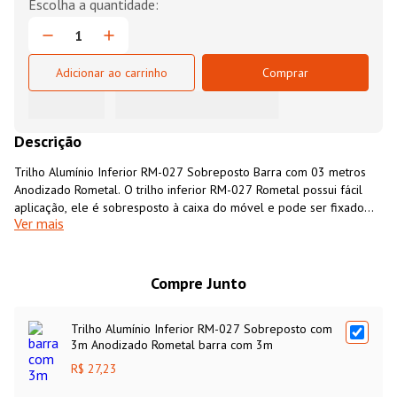
Adicionar ao carrinho
Comprar
Descrição
Trilho Alumínio Inferior RM-027 Sobreposto Barra com 03 metros
Anodizado Rometal. O trilho inferior RM-027 Rometal possui fácil
aplicação, ele é sobresposto à caixa do móvel e pode ser fixado
Ver mais
por meio de parafusos ou fita dupla face. O trilho inferior RM-027 é
fabricado em alumínio com acabamento Anodizado e é indicado
para ser utilizado em conjunto com os sistemas deslizantes para
portas de correr Rometal
RO-27
,
RO-65
,
RB-68
, conforme espessura
Compre Junto
da porta. Barra com 03 metros de comprimento
Trilho Alumínio Inferior RM-027 Sobreposto com
3m Anodizado Rometal barra com 3m
R$ 27,23