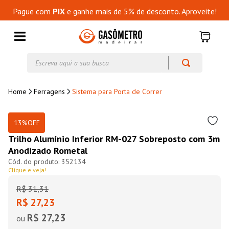
Pague com
PIX
e ganhe mais de 5% de desconto. Aproveite!
Escreva aqui a sua busca
Ferragens
Sistema para Porta de Correr
13%
OFF
Trilho Alumínio Inferior RM-027 Sobreposto com 3m
Anodizado Rometal
352134
Clique e veja!
R$
31
,
31
R$ 27,23
R$ 27,23
ou