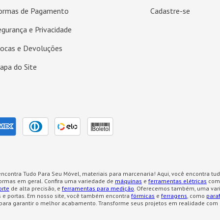
ormas de Pagamento
Cadastre-se
egurança e Privacidade
rocas e Devoluções
apa do Site
ncontra Tudo Para Seu Móvel, materiais para marcenaria! Aqui, você encontra tud
formas em geral. Confira uma variedade de
máquinas
e
ferramentas elétricas
como
orte
de alta precisão, e
ferramentas para medição
. Oferecemos também, uma var
 e portas. Em nosso site, você também encontra
fórmicas
e
ferragens
, como
para
para garantir o melhor acabamento. Transforme seus projetos em realidade com 