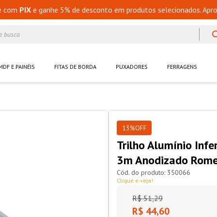
e com
PIX
e ganhe 5% de desconto em produtos selecionados. Apro
a busca
MDF E PAINÉIS
FITAS DE BORDA
PUXADORES
FERRAGENS
13%
OFF
Trilho Alumínio Inf
3m Anodizado Rome
350066
Clique e veja!
R$
51
,
29
R$ 44,60