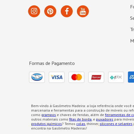
F
S
T
M
Formas de Pagamento
Bem-vindo à Gasômetro Madeira: a loja referência onde você e
marcenaria e ferramentas para a construção de móveis ou re
como
grampos
e chaves de fendas, além de
ferramentas de c
outros materiais como
fitas de borda
, e
puxadores
para móveis
produtos químicos
? Temos
colas
, thinner,
silicones e selantes
encontra na Gasômetro Madeiras!