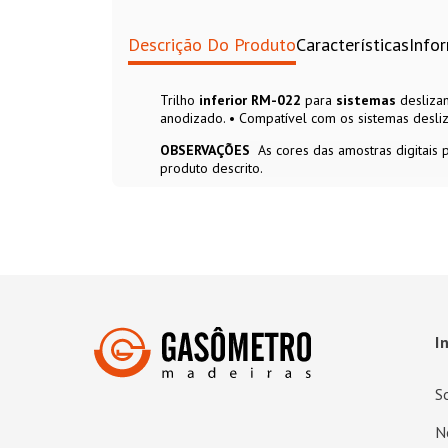
Descrição Do Produto
Características
Info
Trilho
inferior
RM-022
para
sistemas
desliza
anodizado. • Compatível com os sistemas desli
OBSERVAÇÕES
As cores das amostras digitais
produto descrito.
I
S
N