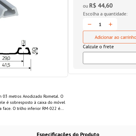
R$ 44,60
ou
Adicionar ao carrinh
om 03 metros Anodizado Rometal. O
, ele é sobresposto à caixa do móvel
 face. O trilho inferior RM-022 é
indicado para ser utilizado em
 correr Rometal
RO-23
,
RO-32
,
RO-40
,
sura da porta. Barra com 03 metros
Especificações do Produto