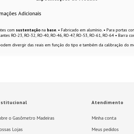
rmações Adicionais
ntes com
sustentação
na
base
. • Fabricado em alumínio. • Para portas 
zantes RO-23, RO-32, RO-40, RO-46, RO-47, RO-53, RO-61, RO-64 • Barra c
 podem divergir das reais em função do tipo e também da calibração do mo
nstitucional
Atendimento
obre o Gasômetro Madeiras
Minha conta
ossas Lojas
Meus pedidos