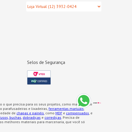
Selos de Segurança
o o que precisa para os seus projetos, como materiais de
 parafusadeiras e lixadeiras,
ferramentas manuais
,
iedade de
chapas e painéis
, como
MDF
e
compensados
, e
fusos, buchas
,
dobradiças
e
corrediças
. Precisa de
os melhores materiais para marcenaria, que você só