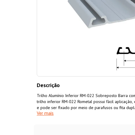
Descrição
Trilho Alumínio Inferior RM-022 Sobreposto Barra c
trilho inferior RM-022 Rometal possui fácil aplicação
e pode ser fixado por meio de parafusos ou fita dupla
Ver mais
fabricado em alumínio com acabamento anodizado e é 
conjunto com os sistemas deslizantes para portas de
RO-46
,
RO-47
,
RO-53
,
RO-61
,
RO-64
, conforme espes
de comprimento