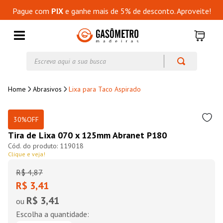
Pague com
PIX
e ganhe mais de 5% de desconto. Aproveite!
Escreva aqui a sua busca
Abrasivos
Lixa para Taco Aspirado
30%
OFF
Tira de Lixa 070 x 125mm Abranet P180
119018
Clique e veja!
R$
4
,
87
R$ 3,41
R$ 3,41
ou