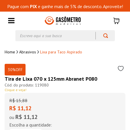
Pague com
PIX
e ganhe mais de 5% de desconto. Aproveite!
Escreva aqui a sua busca
Abrasivos
Lixa para Taco Aspirado
30%
OFF
Tira de Lixa 070 x 125mm Abranet P080
119080
Clique e veja!
R$
15
,
88
R$ 11,12
R$ 11,12
ou