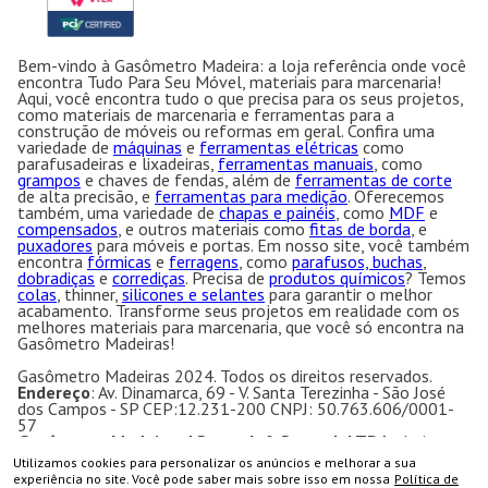
Bem-vindo à Gasômetro Madeira: a loja referência onde você
encontra Tudo Para Seu Móvel, materiais para marcenaria!
Aqui, você encontra tudo o que precisa para os seus projetos,
como materiais de marcenaria e ferramentas para a
construção de móveis ou reformas em geral. Confira uma
variedade de
máquinas
e
ferramentas elétricas
como
parafusadeiras e lixadeiras,
ferramentas manuais
, como
grampos
e chaves de fendas, além de
ferramentas de corte
de alta precisão, e
ferramentas para medição
. Oferecemos
também, uma variedade de
chapas e painéis
, como
MDF
e
compensados
, e outros materiais como
fitas de borda
, e
puxadores
para móveis e portas. Em nosso site, você também
encontra
fórmicas
e
ferragens
, como
parafusos, buchas
,
dobradiças
e
corrediças
. Precisa de
produtos químicos
? Temos
colas
, thinner,
silicones e selantes
para garantir o melhor
acabamento. Transforme seus projetos em realidade com os
melhores materiais para marcenaria, que você só encontra na
Gasômetro Madeiras!
Gasômetro Madeiras 2024. Todos os direitos reservados.
Endereço
: Av. Dinamarca, 69 - V. Santa Terezinha - São José
dos Campos - SP CEP:12.231-200 CNPJ: 50.763.606/0001-
57
Gasômetro Madeiras | Ramuth & Ramuth LTDA
- Loja
especializada em máquinas para marcenaria, acessórios e
Utilizamos cookies para personalizar os anúncios e melhorar a sua
ferragens para móveis.
COMPRAR
experiência no site. Você pode saber mais sobre isso em nossa
Política de