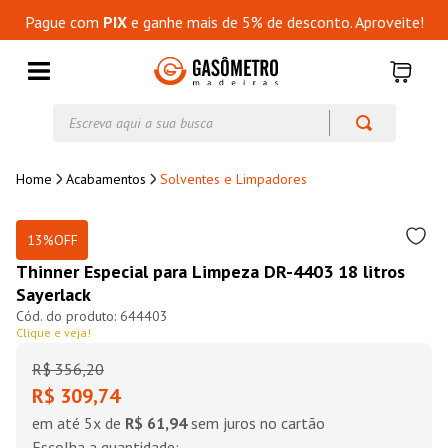
Pague com
PIX
e ganhe mais de 5% de desconto. Aproveite!
Escreva aqui a sua busca
Acabamentos
Solventes e Limpadores
13%
OFF
Thinner Especial para Limpeza DR-4403 18 litros
Sayerlack
644403
Clique e veja!
R$
356
,
20
R$ 309,74
em até
5
x de
R$ 61,94
sem juros no cartão