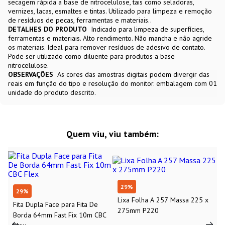
secagem rápida a base de nitrocelulose, tais como seladoras,
vernizes, lacas, esmaltes e tintas. Utilizado para limpeza e remoção
de resíduos de pecas, ferramentas e materiais..
DETALHES DO PRODUTO
Indicado para limpeza de superfícies,
ferramentas e materiais. Alto rendimento. Não mancha e não agride
os materiais. Ideal para remover resíduos de adesivo de contato.
Pode ser utilizado como diluente para produtos a base
nitrocelulose.
OBSERVAÇÕES
As cores das amostras digitais podem divergir das
reais em função do tipo e resolução do monitor. embalagem com 01
unidade do produto descrito.
Quem viu, viu também:
29
%
29
%
Fita Dupla Face para Fita De
Lixa Folha A 257 Massa 225 x
Borda 64mm Fast Fix 10m CBC
275mm P220
Flex
R$ 35,35
R$ 2,38