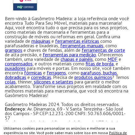
Bem-vindo à Gasômetro Madeira: a loja referência onde você
encontra Tudo Para Seu Móvel, materiais para marcenaria!
Aqui, você encontra tudo o que precisa para os seus projetos,
como materiais de marcenaria e ferramentas para a
construção de móveis ou reformas em geral. Confira uma
variedade de
máquinas
e
ferramentas elétricas
como
parafusadeiras e lixadeiras,
ferramentas manuais
, como
grampos
e chaves de fendas, além de
ferramentas de corte
de alta precisão, e
ferramentas para medição
. Oferecemos
também, uma variedade de
chapas e painéis
, como
MDF
e
compensados
, e outros materiais como
fitas de borda
, e
puxadores
para móveis e portas. Em nosso site, você também
encontra
fórmicas
e
ferragens
, como
parafusos, buchas
,
dobradiças
e
corrediças
. Precisa de
produtos químicos
? Temos
colas
, thinner,
silicones e selantes
para garantir o melhor
acabamento. Transforme seus projetos em realidade com os
melhores materiais para marcenaria, que você só encontra na
Gasômetro Madeiras!
Gasômetro Madeiras 2024. Todos os direitos reservados.
Endereço
: Av. Dinamarca, 69 - V. Santa Terezinha - São José
dos Campos - SP CEP:12.231-200 CNPJ: 50.763.606/0001-
57
Gasômetro Madeiras | Ramuth & Ramuth LTDA
- Loja
especializada em máquinas para marcenaria, acessórios e
Utilizamos cookies para personalizar os anúncios e melhorar a sua
ferragens para móveis.
COMPRAR
experiência no site. Você pode saber mais sobre isso em nossa
Política de