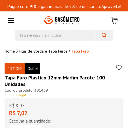
Pague com
PIX
e ganhe mais de 5% de desconto. Aproveite!
Escreva aqui a sua busca
Fitas de Borda e Tapa Furos
Tapa Furo
13%
OFF
Outlet
Tapa Furo Plástico 12mm Marfim Pacote 100
Unidades
301469
Clique e veja!
R$
8
,
07
R$ 7,02