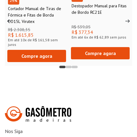
29
%
Destopador Manual para Fitas
Cortador Manual de Tiras de
de Bordo RC21E
Fórmica e Fitas de Borda
CO15L Virutex
R$ 539,05
R$ 2.308,35
R$ 377,34
R$ 1.615,85
Em até
6
x de
R$ 62,89
sem juros
Em até
10
x de
R$ 161,58
sem
juros
Compre agora
Compre agora
Nos Siga