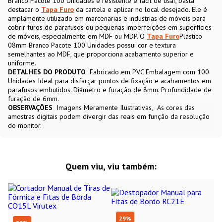
Branco Pacote 100 Unidades é resistente e fácil de usar, basta
destacar o
Tapa Furo
da cartela e aplicar no local desejado. Ele é
amplamente utilizado em marcenarias e industrias de móveis para
cobrir furos de parafusos ou pequenas imperfeições em superfícies
de móveis, especialmente em MDF ou MDP. O
Tapa Furo
Plástico
08mm Branco Pacote 100 Unidades possui cor e textura
semelhantes ao MDF, que proporciona acabamento superior e
uniforme.
DETALHES DO PRODUTO
Fabricado em PVC Embalagem com 100
Unidades Ideal para disfarçar pontos de fixação e acabamentos em
parafusos embutidos. Diâmetro e furação de 8mm. Profundidade de
furação de 6mm.
OBSERVAÇÕES
Imagens Meramente Ilustrativas
As cores das
amostras digitais podem divergir das reais em função da resolução
do monitor.
Quem viu, viu também:
29
%