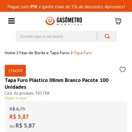
Pague com
PIX
e ganhe mais de 5% de desconto. Aproveite!
Escreva aqui a sua busca
Fitas de Borda e Tapa Furos
Tapa Furo
13%
OFF
Tapa Furo Plástico 08mm Branco Pacote 100
Unidades
303788
Clique e veja!
R$
6
,
75
R$ 5,87
R$ 5,87
ou