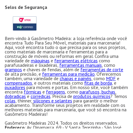
Selos de Segurança
Bem-vindo à Gasômetro Madeira: a loja referência onde você
encontra Tudo Para Seu Móvel, materiais para marcenaria!
Aqui, você encontra tudo o que precisa para os seus projetos,
como materiais de marcenaria e ferramentas para a
construção de móveis ou reformas em geral. Confira uma
variedade de
máquinas
e
ferramentas elétricas
como
parafusadeiras e lixadeiras,
ferramentas manuais
, como
grampos
e chaves de fendas, além de
ferramentas de corte
de alta precisão, e
ferramentas para medição
. Oferecemos
também, uma variedade de
chapas e painéis
, como
MDF
e
compensados
, e outros materiais como
fitas de borda
, e
puxadores
para móveis e portas. Em nosso site, você também
encontra
fórmicas
e
ferragens
, como
parafusos, buchas
,
dobradiças
e
corrediças
. Precisa de
produtos químicos
? Temos
colas
, thinner,
silicones e selantes
para garantir o melhor
acabamento. Transforme seus projetos em realidade com os
melhores materiais para marcenaria, que você só encontra na
Gasômetro Madeiras!
Gasômetro Madeiras 2024. Todos os direitos reservados.
Endereço
: Av. Dinamarca, 69 - V. Santa Terezinha - São José
dos Campos - SP CEP:12.231-200 CNPJ: 50.763.606/0001-