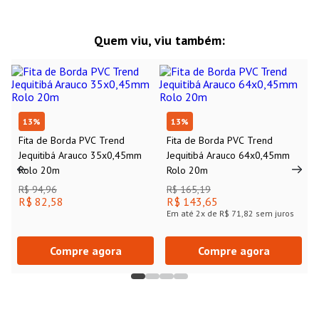
Quem viu, viu também:
13
%
13
%
Fita de Borda PVC Trend
Fita de Borda PVC Trend
Jequitibá Arauco 35x0,45mm
Jequitibá Arauco 64x0,45mm
Rolo 20m
Rolo 20m
R$ 94,96
R$ 165,19
R$ 82,58
R$ 143,65
Em até
2
x de
R$ 71,82
sem juros
Compre agora
Compre agora