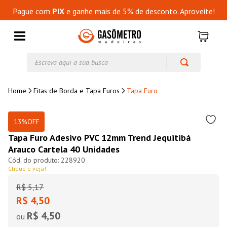
Pague com
PIX
e ganhe mais de 5% de desconto. Aproveite!
Escreva aqui a sua busca
Fitas de Borda e Tapa Furos
Tapa Furo
13%
OFF
Tapa Furo Adesivo PVC 12mm Trend Jequitibá
Arauco Cartela 40 Unidades
228920
Clique e veja!
R$
5
,
17
R$ 4,50
R$ 4,50
ou