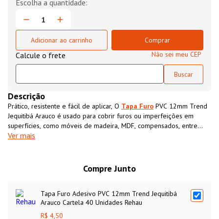
Adicionar ao carrinho
Comprar
Não sei meu CEP
Descrição
Prático, resistente e fácil de aplicar, O
Tapa Furo
PVC 12mm Trend
Jequitibá Arauco é usado para cobrir furos ou imperfeições em
superfícies, como móveis de madeira, MDF, compensados, entre
Ver mais
outros. Projetado para ser aplicado diretamente sobre o furo ou a
área que se deseja disfarçar, o
Tapa Furo
PVC 12mm Trend
Jequitibá Araucopossui cor e textura semelhantes ao MDF,
proporcionando um acabamento limpo e uniforme.
Compre Junto
Tapa Furo Adesivo PVC 12mm Trend Jequitibá
Arauco Cartela 40 Unidades Rehau
R$ 4,50