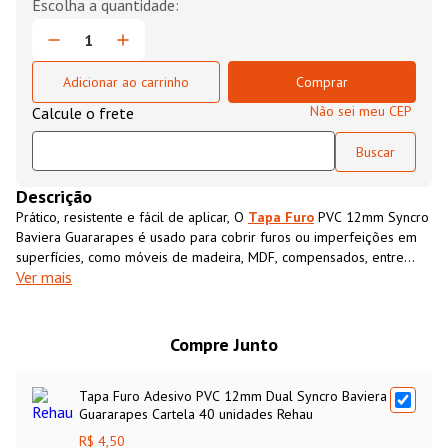
Adicionar ao carrinho
Comprar
Não sei meu CEP
Descrição
Prático, resistente e fácil de aplicar, O
Tapa Furo
PVC 12mm Syncro
Baviera Guararapes é usado para cobrir furos ou imperfeições em
superfícies, como móveis de madeira, MDF, compensados, entre
Ver mais
outros. Projetado para ser aplicado diretamente sobre o furo ou a
área que se deseja disfarçar, o
Tapa Furo
PVC 12mm Syncro
Baviera Guararapespossui cor e textura semelhantes ao MDF,
proporcionando um acabamento limpo e uniforme.
Compre Junto
Tapa Furo Adesivo PVC 12mm Dual Syncro Baviera
Guararapes Cartela 40 unidades Rehau
R$ 4,50