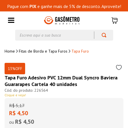
Pague com
PIX
e ganhe mais de 5% de desconto. Aproveite!
Escreva aqui a sua busca
Fitas de Borda e Tapa Furos
Tapa Furo
13%
OFF
Tapa Furo Adesivo PVC 12mm Dual Syncro Baviera
Guararapes Cartela 40 unidades
226564
Clique e veja!
R$
5
,
17
R$ 4,50
R$ 4,50
ou