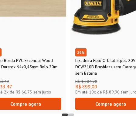
29
%
de Borda PVC Essencial Wood
Lixadeira Roto Orbital 5 pol. 20
s Duratex 64x0,45mm Rolo 20m
DCW210B Brushless sem Carreg
sem Bateria
53,49
R$ 1.284,28
33,47
R$ 899,00
té
2
x de
R$ 66,73
sem juros
Em até
10
x de
R$ 89,90
sem jur
Compre agora
Compre agora