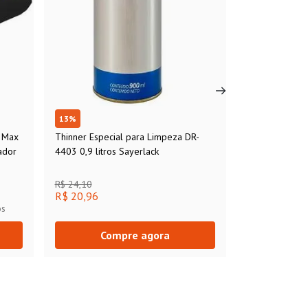
13
%
V Max
Thinner Especial para Limpeza DR-
ador
4403 0,9 litros Sayerlack
R$ 24,10
R$ 20,96
os
Compre agora