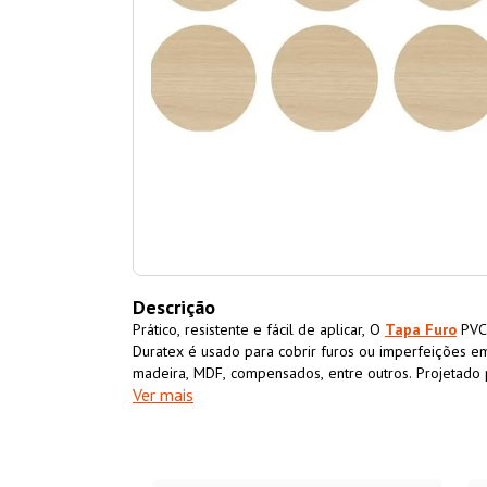
Descrição
Prático, resistente e fácil de aplicar, O
Tapa Furo
PVC 
Duratex é usado para cobrir furos ou imperfeições e
madeira, MDF, compensados, entre outros. Projetado 
Ver mais
o furo ou a área que se deseja disfarçar, o
Tapa Fur
Duratexpossui cor e textura semelhantes ao MDF, p
uniforme.