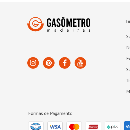
I
S
N
F
S
T
M
Formas de Pagamento