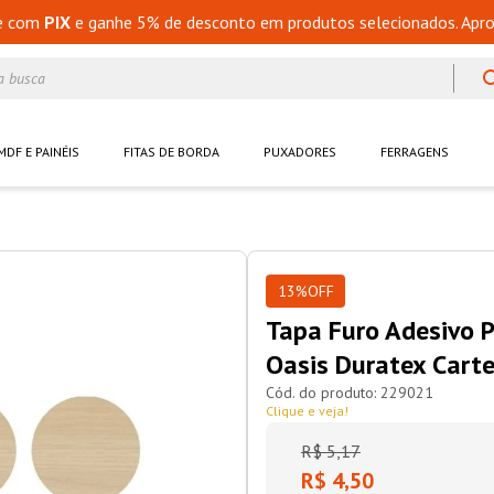
e com
PIX
e ganhe 5% de desconto em produtos selecionados. Apro
a busca
MDF E PAINÉIS
FITAS DE BORDA
PUXADORES
FERRAGENS
13%
OFF
Tapa Furo Adesivo 
Oasis Duratex Cart
229021
Clique e veja!
R$
5
,
17
R$ 4,50