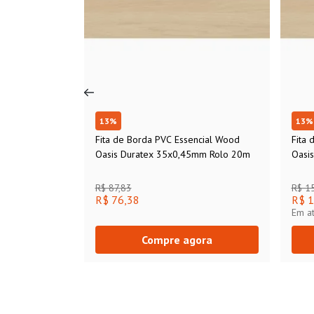
13
%
13
%
Fita de Borda PVC Essencial Wood
Fita 
Oasis Duratex 35x0,45mm Rolo 20m
Oasi
R$ 87,83
R$ 1
R$ 76,38
R$ 1
Em a
Compre agora