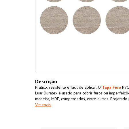
Descrição
Prático, resistente e fácil de aplicar, O
Tapa Furo
PVC 
Luar Duratex é usado para cobrir furos ou imperfeiç
madeira, MDF, compensados, entre outros. Projetado 
Ver mais
o furo ou a área que se deseja disfarçar, o
Tapa Fur
Carvalho Luar Duratexpossui cor e textura semelhan
acabamento limpo e uniforme.