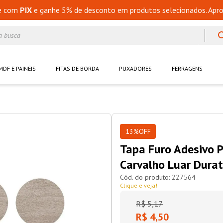
e com
PIX
e ganhe 5% de desconto em produtos selecionados. Apro
a busca
MDF E PAINÉIS
FITAS DE BORDA
PUXADORES
FERRAGENS
13%
OFF
Tapa Furo Adesivo 
Carvalho Luar Dura
227564
Clique e veja!
R$
5
,
17
R$ 4,50