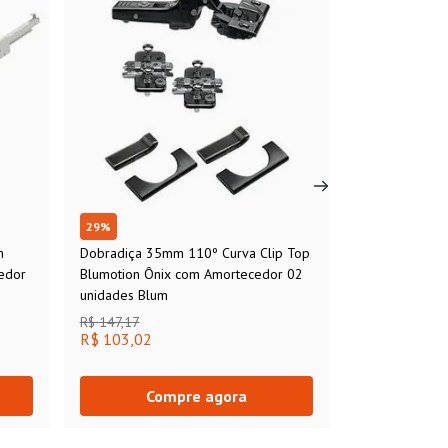
29
%
m
Dobradiça 35mm 110º Curva Clip Top
edor
Blumotion Ônix com Amortecedor 02
unidades Blum
R$ 147,17
R$ 103,02
Compre agora