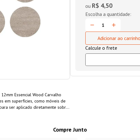
R$ 4,50
ou
Adicionar ao carrinh
12mm Essencial Wood Carvalho
ões em superfícies, como móveis de
para ser aplicado diretamente sobre
o
PVC 12mm Essencial Wood
tes ao MDF, proporcionando um
Compre Junto