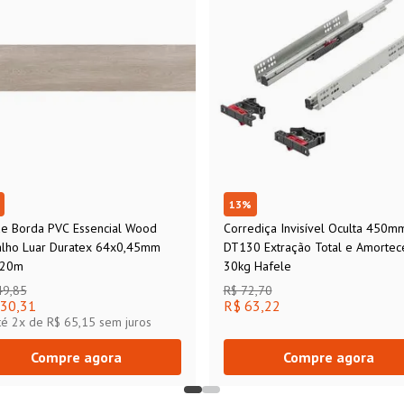
13
%
de Borda PVC Essencial Wood
Corrediça Invisível Oculta 450m
alho Luar Duratex 64x0,45mm
DT130 Extração Total e Amortec
 20m
30kg Hafele
49,85
R$ 72,70
30,31
R$ 63,22
té
2
x de
R$ 65,15
sem juros
Compre agora
Compre agora