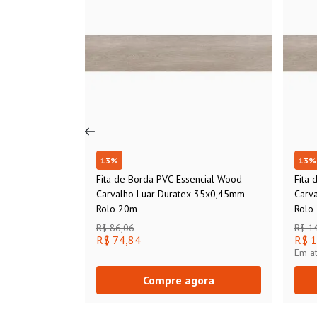
13
%
13
%
Fita de Borda PVC Essencial Wood
Fita 
Carvalho Luar Duratex 35x0,45mm
Carv
Rolo 20m
Rolo
R$ 86,06
R$ 1
R$ 74,84
R$ 1
Em a
Compre agora