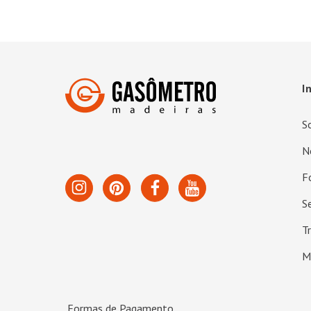
I
S
N
F
S
T
M
Formas de Pagamento