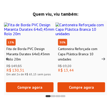
Quem viu, viu também:
13
%
30
%
Fita de Borda PVC Design
Cantoneira Reforçada com
Maranta Duratex 64x0,45mm
Capa Plástica Branca 10
Rolo 20m
unidades
R$ 149,85
R$ 19,20
R$ 130,31
R$ 13,44
Em até
2
x de
R$ 65,15
sem juros
Compre agora
Compre agora