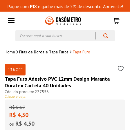
Pague com
PIX
e ganhe mais de 5% de desconto. Aproveite!
Escreva aqui a sua busca
Fitas de Borda e Tapa Furos
Tapa Furo
13%
OFF
Tapa Furo Adesivo PVC 12mm Design Maranta
Duratex Cartela 40 Unidades
227556
Clique e veja!
R$
5
,
17
R$ 4,50
R$ 4,50
ou