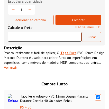
Adicionar ao carrinho
Comprar
Não sei meu CEP
Descrição
Prático, resistente e fácil de aplicar, O
Tapa Furo
PVC 12mm Design
Maranta Duratex é usado para cobrir furos ou imperfeições em
superfícies, como móveis de madeira, MDF, compensados, entre
Ver mais
outros. Projetado para ser aplicado diretamente sobre o furo ou a
área que se deseja disfarçar, o
Tapa Furo
PVC 12mm Design
Maranta Duratexpossui cor e textura semelhantes ao MDF,
proporcionando um acabamento limpo e uniforme.
Compre Junto
Tapa Furo Adesivo PVC 12mm Design Maranta
Duratex Cartela 40 Unidades Rehau
R$ 4,50