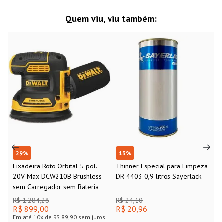
Quem viu, viu também:
29
%
13
%
Lixadeira Roto Orbital 5 pol.
Thinner Especial para Limpeza
20V Max DCW210B Brushless
DR-4403 0,9 litros Sayerlack
sem Carregador sem Bateria
R$ 1.284,28
R$ 24,10
R$ 899,00
R$ 20,96
Em até
10
x de
R$ 89,90
sem juros