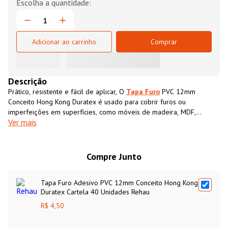
Adicionar ao carrinho
Comprar
Descrição
Prático, resistente e fácil de aplicar, O
Tapa Furo
PVC 12mm
Conceito Hong Kong Duratex é usado para cobrir furos ou
imperfeições em superfícies, como móveis de madeira, MDF,
Ver mais
compensados, entre outros. Projetado para ser aplicado diretamente
sobre o furo ou a área que se deseja disfarçar, o
Tapa Furo
PVC
12mm Conceito Hong Kong Duratexpossui cor e textura semelhantes
ao MDF, proporcionando um acabamento limpo e uniforme.
Compre Junto
Tapa Furo Adesivo PVC 12mm Conceito Hong Kong
Duratex Cartela 40 Unidades Rehau
R$ 4,50