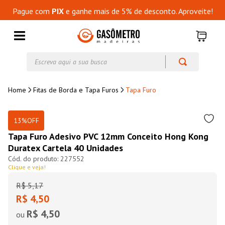
Pague com
PIX
e ganhe mais de 5% de desconto. Aproveite!
Escreva aqui a sua busca
Fitas de Borda e Tapa Furos
Tapa Furo
13%
OFF
Tapa Furo Adesivo PVC 12mm Conceito Hong Kong
Duratex Cartela 40 Unidades
227552
Clique e veja!
R$
5
,
17
R$ 4,50
R$ 4,50
ou