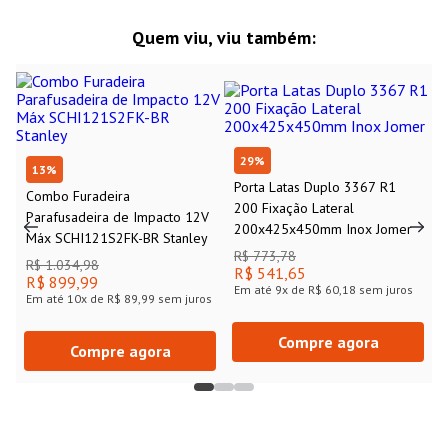
Quem viu, viu também:
29
%
13
%
Porta Latas Duplo 3367 R1
Combo Furadeira
200 Fixação Lateral
Parafusadeira de Impacto 12V
200x425x450mm Inox Jomer
Máx SCHI121S2FK-BR Stanley
R$ 773,78
R$ 1.034,98
R$ 541,65
R$ 899,99
Em até
9
x de
R$ 60,18
sem juros
Em até
10
x de
R$ 89,99
sem juros
Compre agora
Compre agora