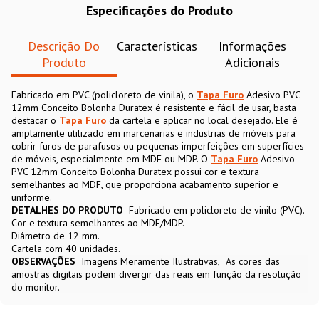
Especificações do Produto
Descrição Do
Características
Informações
Produto
Adicionais
Fabricado em PVC (policloreto de vinila), o
Tapa Furo
Adesivo PVC
12mm Conceito Bolonha Duratex é resistente e fácil de usar, basta
destacar o
Tapa Furo
da cartela e aplicar no local desejado. Ele é
amplamente utilizado em marcenarias e industrias de móveis para
cobrir furos de parafusos ou pequenas imperfeições em superfícies
de móveis, especialmente em MDF ou MDP. O
Tapa Furo
Adesivo
PVC 12mm Conceito Bolonha Duratex possui cor e textura
semelhantes ao MDF, que proporciona acabamento superior e
uniforme.
DETALHES DO PRODUTO
Fabricado em policloreto de vinilo (PVC).
Cor e textura semelhantes ao MDF/MDP.
Diâmetro de 12 mm.
Cartela com 40 unidades.
OBSERVAÇÕES
Imagens Meramente Ilustrativas
As cores das
amostras digitais podem divergir das reais em função da resolução
do monitor.