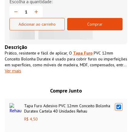
Adicionar ao carrinho
Comprar
Descrição
Prático, resistente e fácil de aplicar, O
Tapa Furo
PVC 12mm
Conceito Bolonha Duratex é usado para cobrir furos ou imperfeições
em superfícies, como móveis de madeira, MDF, compensados, entre
Ver mais
outros. Projetado para ser aplicado diretamente sobre o furo ou a
área que se deseja disfarçar, o
Tapa Furo
PVC 12mm Conceito
Bolonha Duratexpossui cor e textura semelhantes ao MDF,
proporcionando um acabamento limpo e uniforme.
Compre Junto
Tapa Furo Adesivo PVC 12mm Conceito Bolonha
Duratex Cartela 40 Unidades Rehau
R$ 4,50