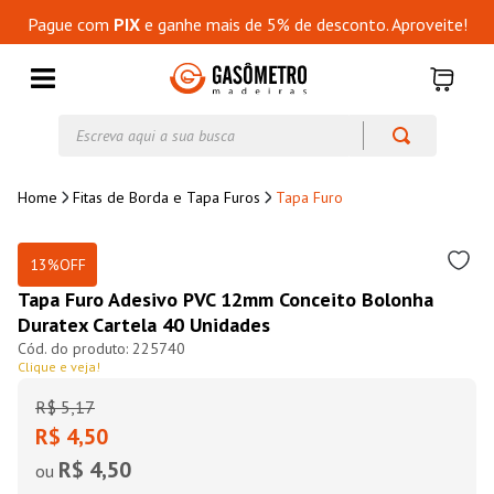
Pague com
PIX
e ganhe mais de 5% de desconto. Aproveite!
Escreva aqui a sua busca
Fitas de Borda e Tapa Furos
Tapa Furo
13%
OFF
Tapa Furo Adesivo PVC 12mm Conceito Bolonha
Duratex Cartela 40 Unidades
225740
Clique e veja!
R$
5
,
17
R$ 4,50
R$ 4,50
ou