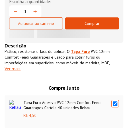
Adicionar ao carrinho
Comprar
Descrição
Prático, resistente e fácil de aplicar, O
Tapa Furo
PVC 12mm
Comfort Fendi Guararapes é usado para cobrir furos ou
imperfeições em superfícies, como móveis de madeira, MDF,
Ver mais
compensados, entre outros. Projetado para ser aplicado diretamente
sobre o furo ou a área que se deseja disfarçar, o
Tapa Furo
PVC
12mm Comfort Fendi Guararapespossui cor e textura semelhantes
ao MDF, proporcionando um acabamento limpo e uniforme.
Compre Junto
Tapa Furo Adesivo PVC 12mm Comfort Fendi
Guararapes Cartela 40 unidades Rehau
R$ 4,50