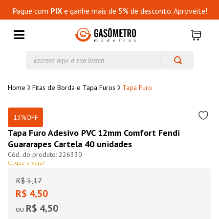
Pague com
PIX
e ganhe mais de 5% de desconto. Aproveite!
Escreva aqui a sua busca
Fitas de Borda e Tapa Furos
Tapa Furo
13%
OFF
Tapa Furo Adesivo PVC 12mm Comfort Fendi
Guararapes Cartela 40 unidades
226330
Clique e veja!
R$
5
,
17
R$ 4,50
R$ 4,50
ou