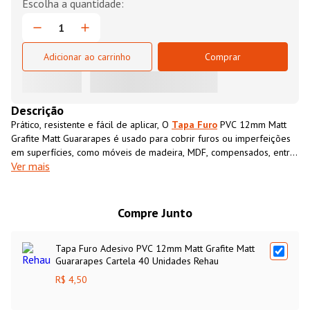
Adicionar ao carrinho
Comprar
Descrição
Prático, resistente e fácil de aplicar, O
Tapa Furo
PVC 12mm Matt
Grafite Matt Guararapes é usado para cobrir furos ou imperfeições
em superfícies, como móveis de madeira, MDF, compensados, entre
Ver mais
outros. Projetado para ser aplicado diretamente sobre o furo ou a
área que se deseja disfarçar, o
Tapa Furo
PVC 12mm Matt Grafite
Matt Guararapespossui cor e textura semelhantes ao MDF,
proporcionando um acabamento limpo e uniforme.
Compre Junto
Tapa Furo Adesivo PVC 12mm Matt Grafite Matt
Guararapes Cartela 40 Unidades Rehau
R$ 4,50