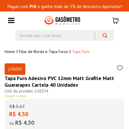
Pague com
PIX
e ganhe mais de 5% de desconto. Aproveite!
Escreva aqui a sua busca
Fitas de Borda e Tapa Furos
Tapa Furo
13%
OFF
Tapa Furo Adesivo PVC 12mm Matt Grafite Matt
Guararapes Cartela 40 Unidades
226334
Clique e veja!
R$
5
,
17
R$ 4,50
R$ 4,50
ou