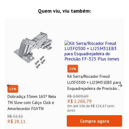
Quem viu, viu também:
29
%
Kit Serra/Riscador Freud
LU3F0300 + LI25M31EB3 para
Esquadrejadeira de Precisão
13
%
FF-325 Plus Inmes
R$ 1.809,69
Dobradiça 35mm 165º Reta
R$ 1.266,79
TN Slow com Calço Click e
Em até
10
x de
R$ 126,67
sem
Amortecedor FGVTN
juros
R$ 32,32
Compre agora
R$ 28,11