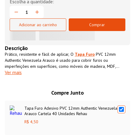
Adicionar ao carrinho
Comprar
Descrição
Prático, resistente e fácil de aplicar, O
Tapa Furo
PVC 12mm
Authentic Venezuela Arauco é usado para cobrir furos ou
imperfeições em superfícies, como móveis de madeira, MDF,
Ver mais
compensados, entre outros. Projetado para ser aplicado diretamente
sobre o furo ou a área que se deseja disfarçar, o
Tapa Furo
PVC
12mm Authentic Venezuela Araucopossui cor e textura semelhantes
ao MDF, proporcionando um acabamento limpo e uniforme.
Compre Junto
Tapa Furo Adesivo PVC 12mm Authentic Venezuela
Arauco Cartela 40 Unidades Rehau
R$ 4,50