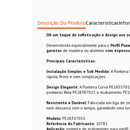
Descrição Do Produto
Características
Info
Dê um toque de sofisticação e design aos 
Desenvolvida especialmente para o
Perfil Pu
gavetas
de madeira ou alumínio
com espessu
Principais Características:
Instalação Simples e Sob Medida:
A Ponteira 
rápida, firme e sem complicações.
Design Elegante:
A Ponteira Curva PE183S7015 
ponteiras Reta PE183R7015 e Acabamento PE183A
Resistente e Durável:
Fabricada em liga de zin
nem descasca com o tempo, garantindo uma long
Modelo:
PE183S7015
Referência do Fabricante:
10781
Aplicação:
ponteira de acabamento para perfil