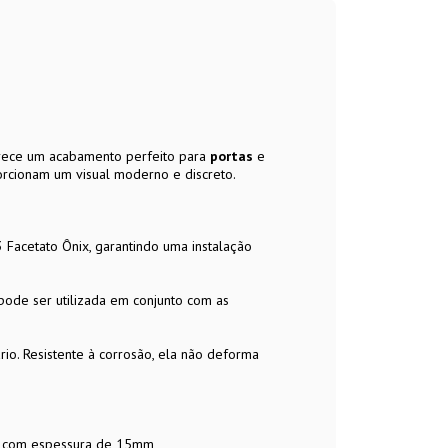
erece um acabamento perfeito para
portas
e
rcionam um visual moderno e discreto.
Facetato Ônix, garantindo uma instalação
pode ser utilizada em conjunto com as
io. Resistente à corrosão, ela não deforma
os com espessura de 15mm