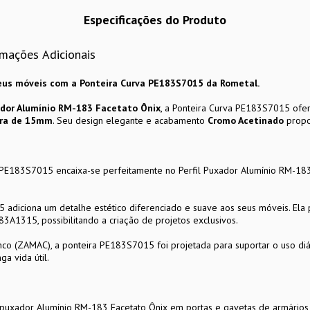
Especificações do Produto
rmações Adicionais
seus móveis com a Ponteira Curva PE183S7015 da Rometal.
xador Alumínio RM-183 Facetato Ônix
, a Ponteira Curva PE183S7015 of
ra de 15mm
. Seu design elegante e acabamento
Cromo Acetinado
propo
PE183S7015 encaixa-se perfeitamente no Perfil Puxador Alumínio RM-183 
adiciona um detalhe estético diferenciado e suave aos seus móveis. Ela 
1315, possibilitando a criação de projetos exclusivos.
co (ZAMAC), a ponteira PE183S7015 foi projetada para suportar o uso diár
a vida útil.
 puxador Alumínio RM-183 Facetato Ônix em portas e gavetas de armári