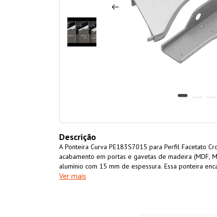
Descrição
A Ponteira Curva PE183S7015 para Perfil Facetato Cr
acabamento em portas e gavetas de madeira (MDF, M
alumínio com 15 mm de espessura. Essa ponteira enca
Ver mais
alumínio RM-183 Facetato Ônix, proporcionando um a
Sua instalação é simplificada, as ponteiras possuem 
perfeitamente ao perfil e são fixadas ao móvel por 
rasgos, recortes ou qualquer outro tipo de intervenç