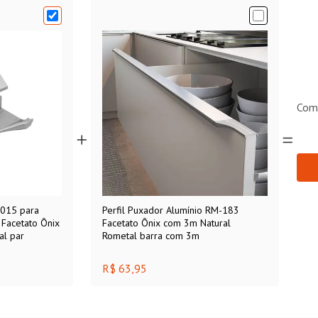
Com
7015 para
Perfil Puxador Alumínio RM-183
acetato Ônix
Facetato Ônix com 3m Natural
al par
Rometal barra com 3m
R$ 63,95