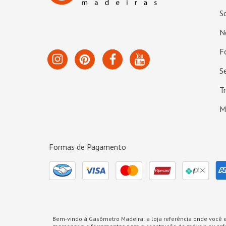
S
N
F
S
T
M
Formas de Pagamento
Bem-vindo à Gasômetro Madeira: a loja referência onde você e