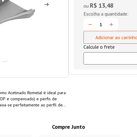
R$ 13,48
ou
Adicionar ao carrinh
omo Acetinado Rometal é ideal para
DP e compensado) e perfis de
ixa-se perfeitamente ao perfil de
cabamento sofisticado e elegante.
encaixes que se alinham
parafusos, sem a necessidade de
Compre Junto
ão no móvel.