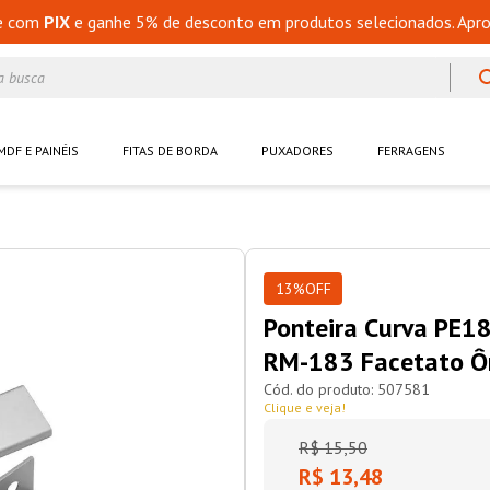
e com
PIX
e ganhe 5% de desconto em produtos selecionados. Apro
a busca
MDF E PAINÉIS
FITAS DE BORDA
PUXADORES
FERRAGENS
13%
OFF
Ponteira Curva PE
RM-183 Facetato Ô
507581
Clique e veja!
R$
15
,
50
R$ 13,48