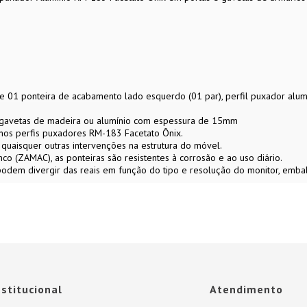
e 01 ponteira de acabamento lado esquerdo (01 par), perfil puxador alum
e gavetas de madeira ou alumínio com espessura de 15mm
nos perfis puxadores RM-183 Facetato Ônix.
u quaisquer outras intervenções na estrutura do móvel.
nco (ZAMAC), as ponteiras são resistentes à corrosão e ao uso diário.
 podem divergir das reais em função do tipo e resolução do monitor, em
nstitucional
Atendimento