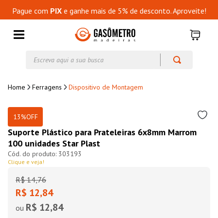
Pague com
PIX
e ganhe mais de 5% de desconto. Aproveite!
Escreva aqui a sua busca
Ferragens
Dispositivo de Montagem
13%
OFF
Suporte Plástico para Prateleiras 6x8mm Marrom
100 unidades Star Plast
303193
Clique e veja!
R$
14
,
76
R$ 12,84
R$ 12,84
ou