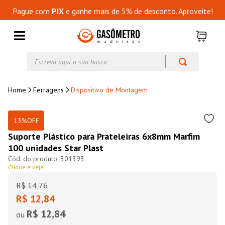
Pague com
PIX
e ganhe mais de 5% de desconto. Aproveite!
Escreva aqui a sua busca
Ferragens
Dispositivo de Montagem
13%
OFF
Suporte Plástico para Prateleiras 6x8mm Marfim
100 unidades Star Plast
301393
Clique e veja!
R$
14
,
76
R$ 12,84
R$ 12,84
ou