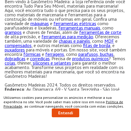
Bem-vindo à Gasômetro Madeira: a loja referência onde você
encontra Tudo Para Seu Móvel, materiais para marcenaria!
Aqui, você encontra tudo o que precisa para os seus projetos,
como materiais de marcenaria e ferramentas para a
construção de móveis ou reformas em geral. Confira uma
variedade de
máquinas
e
ferramentas elétricas
como
parafusadeiras e lixadeiras,
ferramentas manuais
, como
grampos
e chaves de fendas, além de
ferramentas de corte
de alta precisão, e
ferramentas para medição
. Oferecemos
também, uma variedade de
chapas e painéis
, como
MDF
e
compensados
, e outros materiais como
fitas de borda
, e
puxadores
para móveis e portas. Em nosso site, você também
encontra
fórmicas
e
ferragens
, como
parafusos, buchas
,
dobradiças
e
corrediças
. Precisa de
produtos químicos
? Temos
colas
, thinner,
silicones e selantes
para garantir o melhor
acabamento. Transforme seus projetos em realidade com os
melhores materiais para marcenaria, que você só encontra na
Gasômetro Madeiras!
Gasômetro Madeiras 2024. Todos os direitos reservados.
Endereço
: Av. Dinamarca, 69 - V. Santa Terezinha - São José
dos Campos - SP CEP:12.231-200 CNPJ: 50.763.606/0001-
57
Utilizamos cookies para personalizar os anúncios e melhorar a sua
COMPRAR
Gasômetro Madeiras | Ramuth & Ramuth LTDA
- Loja
experiência no site. Você pode saber mais sobre isso em nossa
Política de
especializada em máquinas para marcenaria, acessórios e
Privacidade,
ao continuar navegando, você concorda com estas condições.
ferragens para móveis.
Entendi
Equipamentos e ferramentas para marcenaria com ótimos
preços e condições.