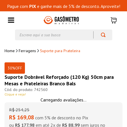
Pague com
PIX
e ganhe mais de 5% de desconto. Aproveite!
Ferragens
Suporte para Prateleira
30%
OFF
Suporte Dobrável Reforçado (120 Kg) 50cm para
Mesas e Prateleiras Branco Bals
742560
Clique e veja!
Carregando avaliações...
R$
254
,
25
R$ 169,08
com 5% de desconto no Pix
ou
R$ 177,98
em até
2
x de
R$ 88,99
sem juros no