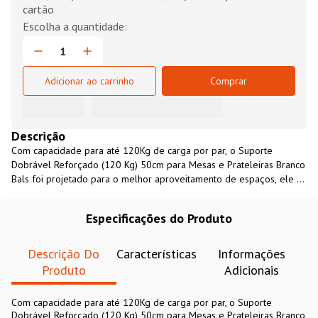
cartão
Adicionar ao carrinho
Comprar
Descrição
Com capacidade para até 120Kg de carga por par, o Suporte
Dobrável Reforçado (120 Kg) 50cm para Mesas e Prateleiras Branco
Bals foi projetado para o melhor aproveitamento de espaços, ele é
leve, resistente e prático. O Suporte Dobrável Reforçado (120 Kg)
50cm para Mesas e Prateleiras Branco Bals é fácil de instalar, ele é
Especificações do Produto
confeccionado em lâminas de aço com acabamento em pintura
epóxi branca, sendo ideal para para mesas, balcões, prateleiras,
bancadas, entre outros.
Descrição Do
Características
Informações
Produto
Adicionais
Com capacidade para até 120Kg de carga por par, o Suporte
Dobrável Reforçado (120 Kg) 50cm para Mesas e Prateleiras Branco