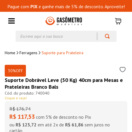
Pague com
PIX
e ganhe mais de 5% de desconto. Aproveite!
Escreva aqui a sua busca
Ferragens
Suporte para Prateleira
30%
OFF
Suporte Dobrável Leve (50 Kg) 40cm para Mesas e
Prateleiras Branco Bals
740040
Clique e veja!
R$
176
,
74
R$ 117,53
com 5% de desconto no Pix
ou
R$ 123,72
em até
2
x de
R$ 61,86
sem juros no
cartão