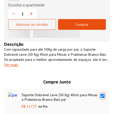
Adicionar ao carrinho
Comprar
Descrição
Com capacidade para até 50Kg de carga por par, o Suporte
Dobrável Leve (50 Kg) 40cm para Mesas e Prateleiras Branco Bals
foi projetado para o melhor aproveitamento de espaços, ele é leve,
Ver mais
resistente e prático. O Suporte Dobrável Leve (50 Kg) 40cm para
Mesas e Prateleiras Branco Bals é facil de instalar, ele é
confeccionado em lâminas de aço com acabamento em pintura
epóxi branca, sendo ideal para para mesas, balcões, prateleiras,
Compre Junto
bancadas, entre outros.
Suporte Dobrável Leve (50 Kg) 40cm para Mesas
e Prateleiras Branco Bals par
R$ 117,53
no Pix