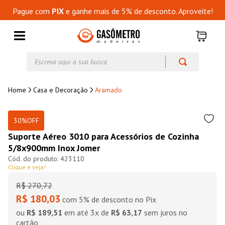
Pague com
PIX
e ganhe mais de 5% de desconto. Aproveite!
Escreva aqui a sua busca
Casa e Decoração
Aramado
30%
OFF
Suporte Aéreo 3010 para Acessórios de Cozinha
5/8x900mm Inox Jomer
423110
Clique e veja!
R$
270
,
72
R$ 180,03
com 5% de desconto no Pix
ou
R$ 189,51
em até
3
x de
R$ 63,17
sem juros no
cartão