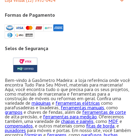
Formas de Pagamento
Selos de Segurança
Bem-vindo à Gasômetro Madeira: a loja referência onde você
encontra Tudo Para Seu Móvel, materiais para marcenaria!
Aqui, você encontra tudo o que precisa para os seus projetos,
como materiais de marcenaria e ferramentas para a
construção de móveis ou reformas em geral. Confira uma
variedade de
máquinas
e
ferramentas elétricas
como
parafusadeiras e lixadeiras,
ferramentas manuais
, como
grampos
e chaves de fendas, além de
ferramentas de corte
de alta precisão, e
ferramentas para medição
. Oferecemos
também, uma variedade de
chapas e painéis
, como
MDF
e
compensados
, e outros materiais como
fitas de borda
, e
puxadores
para móveis e portas. Em nosso site, você também
encontra
fórmicas
e
ferragens
, como
parafusos, buchas
,