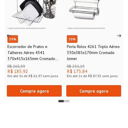
29
%
29
%
Escorredor de Pratos e
Porta Rolos 4261 Triplo Aéreo
Talheres Aéreo 4341
330x385x170mm Cromado
370x415x165mm Cromado
Jomer
Jomer
R$ 265,59
R$ 251,19
R$ 185,92
R$ 175,84
Em até
3
x de
R$ 61,97
sem juros
Em até
2
x de
R$ 87,92
sem juros
Compre agora
Compre agora