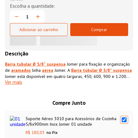
Adicionar ao carrinho
Comprar
Descrição
Barra tubular Ø 5/8” suspensa
Jomer para fixação e organização
de
aramados
linha
aérea
Jomer. A
Barra tubular Ø 5/8” suspensa
Jomer está disponível em quatro larguras, 450, 600, 900 e 1.200
Ver mais
mm, permitindo diversas configurações de montagem. A
Barra
tubular Ø 5/8” suspensa
Jomer acompanha conectivos ovais e
parafusos
e buchas para fixação na parede. Clique
aqui
e veja
todas as opções de aramados linha aérea Jomer
Compre Junto
Suporte Aéreo 3010 para Acessórios de Cozinha
5/8x900mm Inox Jomer 01 unidade
R$ 180,03
no Pix