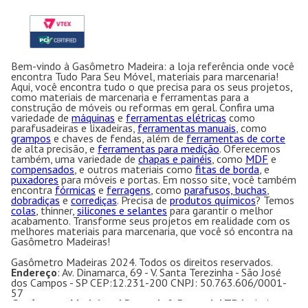
Bem-vindo à Gasômetro Madeira: a loja referência onde você
encontra Tudo Para Seu Móvel, materiais para marcenaria!
Aqui, você encontra tudo o que precisa para os seus projetos,
como materiais de marcenaria e ferramentas para a
construção de móveis ou reformas em geral. Confira uma
variedade de
máquinas
e
ferramentas elétricas
como
parafusadeiras e lixadeiras,
ferramentas manuais
, como
grampos
e chaves de fendas, além de
ferramentas de corte
de alta precisão, e
ferramentas para medição
. Oferecemos
também, uma variedade de
chapas e painéis
, como
MDF
e
compensados
, e outros materiais como
fitas de borda
, e
puxadores
para móveis e portas. Em nosso site, você também
encontra
fórmicas
e
ferragens
, como
parafusos, buchas
,
dobradiças
e
corrediças
. Precisa de
produtos químicos
? Temos
colas
, thinner,
silicones e selantes
para garantir o melhor
acabamento. Transforme seus projetos em realidade com os
melhores materiais para marcenaria, que você só encontra na
Gasômetro Madeiras!
Gasômetro Madeiras 2024. Todos os direitos reservados.
Endereço
: Av. Dinamarca, 69 - V. Santa Terezinha - São José
dos Campos - SP CEP:12.231-200 CNPJ: 50.763.606/0001-
57
Gasômetro Madeiras | Ramuth & Ramuth LTDA
- Loja