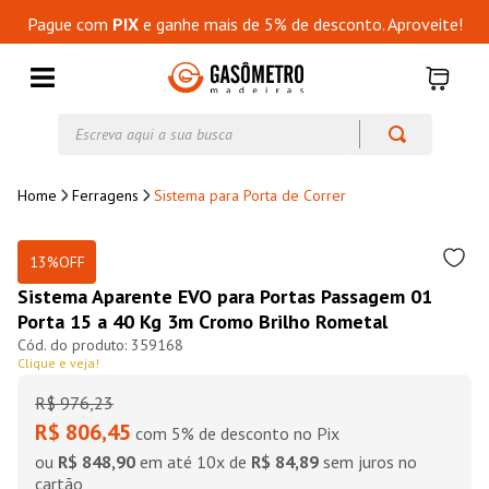
Pague com
PIX
e ganhe mais de 5% de desconto. Aproveite!
Escreva aqui a sua busca
Ferragens
Sistema para Porta de Correr
13%
OFF
Sistema Aparente EVO para Portas Passagem 01
Porta 15 a 40 Kg 3m Cromo Brilho Rometal
359168
Clique e veja!
R$
976
,
23
R$ 806,45
com 5% de desconto no Pix
ou
R$ 848,90
em até
10
x de
R$ 84,89
sem juros no
cartão