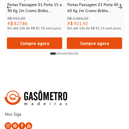
Portas Passagem 01 Porta 15 a
Portas Passagem 01 Porta 40 a
40 Kg 2m Cromo Brilho
60 Kg 2m Cromo Brilho
Rometal
Rometal
R$ 952,03
R$ 1.060,20
R$ 827,86
R$ 921,92
Em até
10
x de
R$ 82,78
sem juros
Em até
10
x de
R$ 92,19
sem juros
Compre agora
Compre agora
Nos Siga