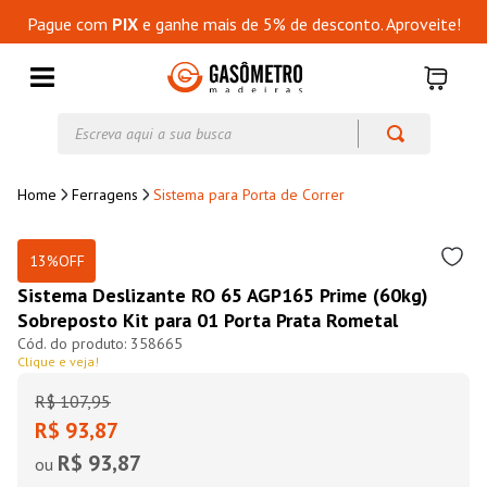
Pague com
PIX
e ganhe mais de 5% de desconto. Aproveite!
Escreva aqui a sua busca
Ferragens
Sistema para Porta de Correr
13%
OFF
Sistema Deslizante RO 65 AGP165 Prime (60kg)
Sobreposto Kit para 01 Porta Prata Rometal
358665
Clique e veja!
R$
107
,
95
R$ 93,87
R$ 93,87
ou