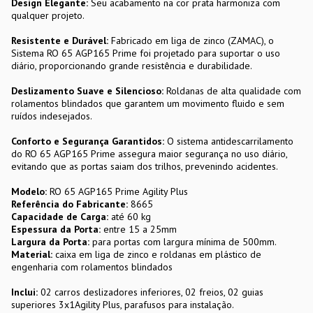
Design Elegante:
Seu acabamento na cor prata harmoniza com
qualquer projeto.
Resistente e Durável:
Fabricado em liga de zinco (ZAMAC), o
Sistema RO 65 AGP165 Prime foi projetado para suportar o uso
diário, proporcionando grande resistência e durabilidade.
Deslizamento Suave e Silencioso:
Roldanas de alta qualidade com
rolamentos blindados que garantem um movimento fluido e sem
ruídos indesejados.
Conforto e Segurança Garantidos:
O sistema antidescarrilamento
do RO 65 AGP165 Prime assegura maior segurança no uso diário,
evitando que as portas saiam dos trilhos, prevenindo acidentes.
Modelo:
RO 65 AGP165 Prime Agility Plus
Referência do Fabricante:
8665
Capacidade de Carga:
até 60 kg
Espessura da Porta:
entre 15 a 25mm
Largura da Porta:
para portas com largura mínima de 500mm.
Material:
caixa em liga de zinco e roldanas em plástico de
engenharia com rolamentos blindados
Inclui:
02 carros deslizadores inferiores, 02 freios, 02 guias
superiores 3x1Agility Plus, parafusos para instalação.