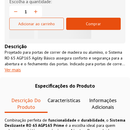
Adicionar ao carrinho
Comprar
Descrição
Projetado para portas de correr de madeira ou alumínio, o Sistema
RO 65 AGP165 Agility Básico assegura conforto e segurança para a
abertura e o fechamento das portas. Indicado para portas de correr
Ver mais
com espessura entre 15 a 25mm e peso de até 60kg, o Sistema RO
65 AGP165 Básico pode ser utilizado em guarda-roupas, despensas,
móveis de escritório, entre outras aplicações.
Especificações do Produto
Descrição Do
Características
Informações
Produto
Adicionais
Combinação perfeita de
funcionalidade
e
durabilidade
, o
Sistema
Deslizante RO 65 AGP165 Prime
é a escolha ideal para quem