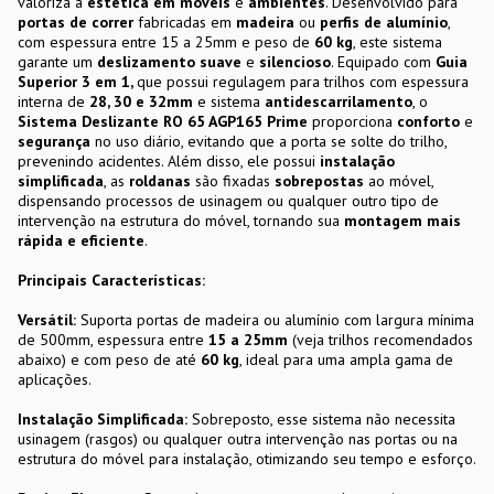
valoriza a
estética em móveis
e
ambientes
. Desenvolvido para
portas de correr
fabricadas em
madeira
ou
perfis de alumínio
,
com espessura entre 15 a 25mm e peso de
60 kg
, este sistema
garante um
deslizamento suave
e
silencioso
. Equipado com
Guia
Superior 3 em 1,
que possui regulagem para trilhos com espessura
interna de
28, 30 e 32mm
e sistema
antidescarrilamento
, o
Sistema Deslizante RO 65 AGP165 Prime
proporciona
conforto
e
segurança
no uso diário, evitando que a porta se solte do trilho,
prevenindo acidentes. Além disso, ele possui
instalação
simplificada
, as
roldanas
são fixadas
sobrepostas
ao móvel,
dispensando processos de usinagem ou qualquer outro tipo de
intervenção na estrutura do móvel, tornando sua
montagem mais
rápida e eficiente
.
Principais Características:
Versátil:
Suporta portas de madeira ou alumínio com largura mínima
de 500mm, espessura entre
15 a 25mm
(veja trilhos recomendados
abaixo) e com peso de até
60 kg
, ideal para uma ampla gama de
aplicações.
Instalação Simplificada:
Sobreposto, esse sistema não necessita
usinagem (rasgos) ou qualquer outra intervenção nas portas ou na
estrutura do móvel para instalação, otimizando seu tempo e esforço.