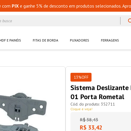
e com
PIX
e ganhe 5% de desconto em produtos selecionados. Apro
a busca
MDF E PAINÉIS
FITAS DE BORDA
PUXADORES
FERRAGENS
13%
OFF
Sistema Deslizante
01 Porta Rometal
352711
Clique e veja!
R$
38
,
43
R$ 33,42