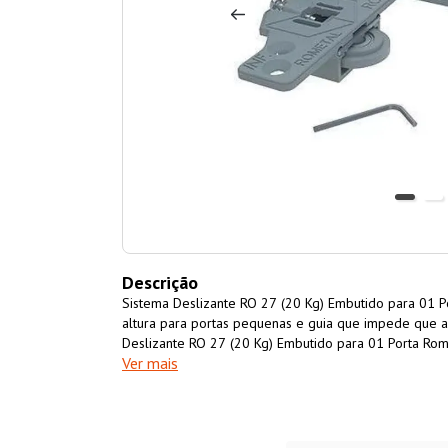
Descrição
Sistema Deslizante RO 27 (20 Kg) Embutido para 01 
altura para portas pequenas e guia que impede que a
Deslizante RO 27 (20 Kg) Embutido para 01 Porta Rome
Ver mais
ele é indicado para portas de madeira e seus derivad
com espessura de 15 a 25mm e tem capacidade de ca
Sistema Deslizante RO 27 (20 Kg) Embutido para 01 P
conjunto com os trilhos RM-22, RM-23 e RM-26, confo