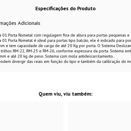
Especificações do Produto
rmações Adicionais
a 01 Porta Rometal com regulagem fina de altura para portas pequenas e 
 01 Porta Rometal é ideal para portas tipo balcão, ele é indicado para p
mm e tem capacidade de carga de até 20 Kg por porta. O Sistema Deslizan
 trilhos RM-22, RM-23 e RM-26, conforme espessura da porta. Sistema emb
mm e até 20 kg de peso. Sistema com mola antidescarrilamento..
 podem divergir das reais em função do tipo e também da calibração do mo
Quem viu, viu também: