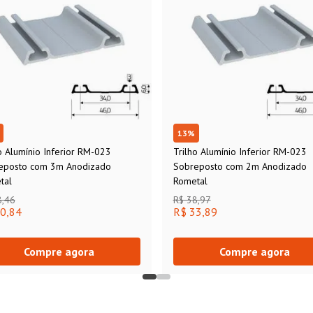
13
%
o Alumínio Inferior RM-023
Trilho Alumínio Inferior RM-023
eposto com 3m Anodizado
Sobreposto com 2m Anodizado
tal
Rometal
8,46
R$ 38,97
0,84
R$ 33,89
Compre agora
Compre agora