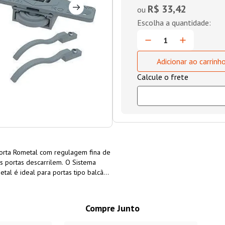
R$ 33,42
ou
Adicionar ao carrinh
Porta Rometal com regulagem fina de
s portas descarrilem. O Sistema
tal é ideal para portas tipo balcão,
os (MDF, MDP, outros) ou alumínio,
rga de até 20 Kg por porta. O
orta Rometal pode ser utilizado em
Compre Junto
rme espessura da porta.