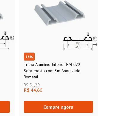
13
%
Trilho Alumínio Inferior RM-022
Sobreposto com 3m Anodizado
Rometal
R$ 51,29
R$ 44,60
Compre agora