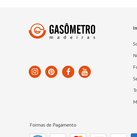
I
S
N
F
S
T
M
Formas de Pagamento