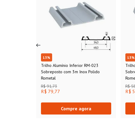
13
%
13
%
Trilho Alumínio Inferior RM-023
Trilh
Sobreposto com 3m Inox Polido
Sobr
Rometal
Rome
R$ 91,73
R$ 5
R$ 79,77
R$ 5
Compre agora