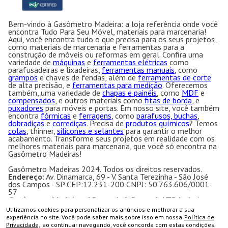
Bem-vindo à Gasômetro Madeira: a loja referência onde você
encontra Tudo Para Seu Móvel, materiais para marcenaria!
Aqui, você encontra tudo o que precisa para os seus projetos,
como materiais de marcenaria e ferramentas para a
construção de móveis ou reformas em geral. Confira uma
variedade de
máquinas
e
ferramentas elétricas
como
parafusadeiras e lixadeiras,
ferramentas manuais
, como
grampos
e chaves de fendas, além de
ferramentas de corte
de alta precisão, e
ferramentas para medição
. Oferecemos
também, uma variedade de
chapas e painéis
, como
MDF
e
compensados
, e outros materiais como
fitas de borda
, e
puxadores
para móveis e portas. Em nosso site, você também
encontra
fórmicas
e
ferragens
, como
parafusos, buchas
,
dobradiças
e
corrediças
. Precisa de
produtos químicos
? Temos
colas
, thinner,
silicones e selantes
para garantir o melhor
acabamento. Transforme seus projetos em realidade com os
melhores materiais para marcenaria, que você só encontra na
Gasômetro Madeiras!
Gasômetro Madeiras 2024. Todos os direitos reservados.
Endereço
: Av. Dinamarca, 69 - V. Santa Terezinha - São José
dos Campos - SP CEP:12.231-200 CNPJ: 50.763.606/0001-
57
Gasômetro Madeiras | Ramuth & Ramuth LTDA
- Loja
especializada em máquinas para marcenaria, acessórios e
Utilizamos cookies para personalizar os anúncios e melhorar a sua
ferragens para móveis.
COMPRAR
experiência no site. Você pode saber mais sobre isso em nossa
Política de
Equipamentos e ferramentas para marcenaria com ótimos
Privacidade,
ao continuar navegando, você concorda com estas condições.