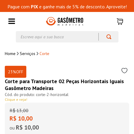
Pague com
PIX
e ganhe mais de 5% de desconto. Aproveite!
Escreva aqui a sua busca
Serviços
Corte
23%
OFF
Corte para Transporte 02 Peças Horizontais Iguais
Gasômetro Madeiras
corte-2-horizontal
Clique e veja!
R$
13
,
00
R$ 10,00
R$ 10,00
ou