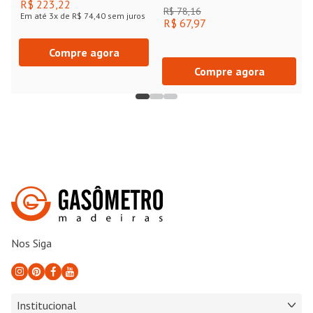
R$ 223,22
Metali
R$ 78,16
Em até
3
x de
R$ 74,40
sem juros
R$ 67,97
Compre agora
Compre agora
Nos Siga
Institucional