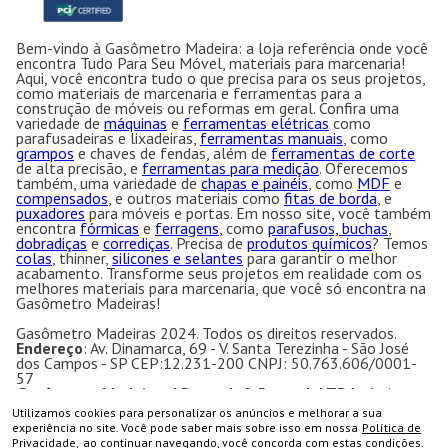
Bem-vindo à Gasômetro Madeira: a loja referência onde você
encontra Tudo Para Seu Móvel, materiais para marcenaria!
Aqui, você encontra tudo o que precisa para os seus projetos,
como materiais de marcenaria e ferramentas para a
construção de móveis ou reformas em geral. Confira uma
variedade de
máquinas
e
ferramentas elétricas
como
parafusadeiras e lixadeiras,
ferramentas manuais
, como
grampos
e chaves de fendas, além de
ferramentas de corte
de alta precisão, e
ferramentas para medição
. Oferecemos
também, uma variedade de
chapas e painéis
, como
MDF
e
compensados
, e outros materiais como
fitas de borda
, e
puxadores
para móveis e portas. Em nosso site, você também
encontra
fórmicas
e
ferragens
, como
parafusos, buchas
,
dobradiças
e
corrediças
. Precisa de
produtos químicos
? Temos
colas
, thinner,
silicones e selantes
para garantir o melhor
acabamento. Transforme seus projetos em realidade com os
melhores materiais para marcenaria, que você só encontra na
Gasômetro Madeiras!
Gasômetro Madeiras 2024. Todos os direitos reservados.
Endereço
: Av. Dinamarca, 69 - V. Santa Terezinha - São José
dos Campos - SP CEP:12.231-200 CNPJ: 50.763.606/0001-
57
Gasômetro Madeiras | Ramuth & Ramuth LTDA
- Loja
especializada em máquinas para marcenaria, acessórios e
Utilizamos cookies para personalizar os anúncios e melhorar a sua
ferragens para móveis.
experiência no site. Você pode saber mais sobre isso em nossa
Política de
Equipamentos e ferramentas para marcenaria com ótimos
Privacidade,
ao continuar navegando, você concorda com estas condições.