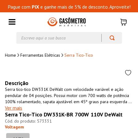
Pague com
PIX
e ganhe mais de 5% de desconto. Aproveite!
Escreva aqui a sua busca
Ferramentas Elétricas
Serra Tico-Tico
Descrição
Serra tico-tico DW331K DeWalt com velocidade variável e ação
pendular de 04 posições. Possui motor com 700 watts de potência
100% rolamentado, sapata ajustável em 45º graus para esquerda e
Ver mais
para direita, soprador de pó ajustável, melhor visibilidade ao
Serra Tico-Tico DW331K-BR 700W 110V DeWalt
operado. A serra tico-tico DeWalt também possui sistema rápido de
troca de lâminas que dispensa o uso de ferramentas, sistema de
573331
contrapesos e caixa de engrenagens em alumínio.
Voltagem