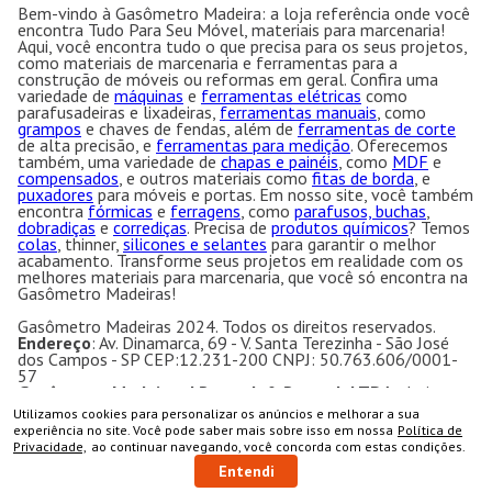
Bem-vindo à Gasômetro Madeira: a loja referência onde você
encontra Tudo Para Seu Móvel, materiais para marcenaria!
Aqui, você encontra tudo o que precisa para os seus projetos,
como materiais de marcenaria e ferramentas para a
construção de móveis ou reformas em geral. Confira uma
variedade de
máquinas
e
ferramentas elétricas
como
parafusadeiras e lixadeiras,
ferramentas manuais
, como
grampos
e chaves de fendas, além de
ferramentas de corte
de alta precisão, e
ferramentas para medição
. Oferecemos
também, uma variedade de
chapas e painéis
, como
MDF
e
compensados
, e outros materiais como
fitas de borda
, e
puxadores
para móveis e portas. Em nosso site, você também
encontra
fórmicas
e
ferragens
, como
parafusos, buchas
,
dobradiças
e
corrediças
. Precisa de
produtos químicos
? Temos
colas
, thinner,
silicones e selantes
para garantir o melhor
acabamento. Transforme seus projetos em realidade com os
melhores materiais para marcenaria, que você só encontra na
Gasômetro Madeiras!
Gasômetro Madeiras 2024. Todos os direitos reservados.
Endereço
: Av. Dinamarca, 69 - V. Santa Terezinha - São José
dos Campos - SP CEP:12.231-200 CNPJ: 50.763.606/0001-
57
Gasômetro Madeiras | Ramuth & Ramuth LTDA
- Loja
especializada em máquinas para marcenaria, acessórios e
Utilizamos cookies para personalizar os anúncios e melhorar a sua
ferragens para móveis.
COMPRAR
experiência no site. Você pode saber mais sobre isso em nossa
Política de
Equipamentos e ferramentas para marcenaria com ótimos
Privacidade,
ao continuar navegando, você concorda com estas condições.
preços e condições.
Entendi