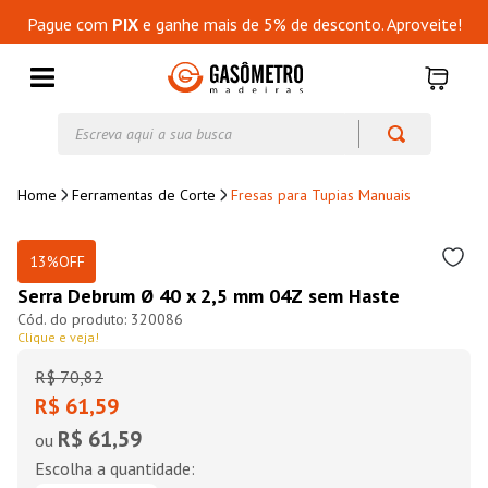
Pague com
PIX
e ganhe mais de 5% de desconto. Aproveite!
Escreva aqui a sua busca
Ferramentas de Corte
Fresas para Tupias Manuais
13%
OFF
Serra Debrum Ø 40 x 2,5 mm 04Z sem Haste
320086
Clique e veja!
R$
70
,
82
R$ 61,59
R$ 61,59
ou