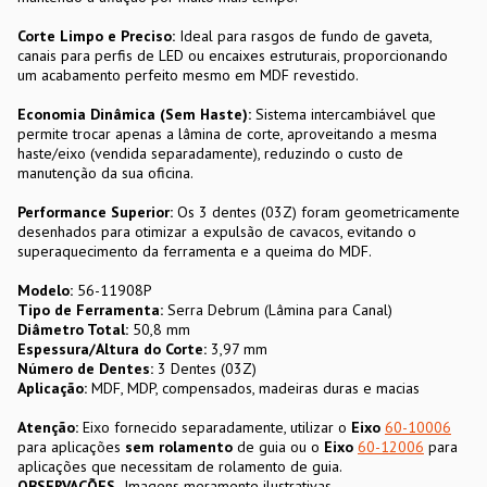
Corte Limpo e Preciso:
Ideal para rasgos de fundo de gaveta,
canais para perfis de LED ou encaixes estruturais, proporcionando
um acabamento perfeito mesmo em MDF revestido.
Economia Dinâmica (Sem Haste):
Sistema intercambiável que
permite trocar apenas a lâmina de corte, aproveitando a mesma
haste/eixo (vendida separadamente), reduzindo o custo de
manutenção da sua oficina.
Performance Superior:
Os 3 dentes (03Z) foram geometricamente
desenhados para otimizar a expulsão de cavacos, evitando o
superaquecimento da ferramenta e a queima do MDF.
Modelo:
56-11908P
Tipo de Ferramenta:
Serra Debrum (Lâmina para Canal)
Diâmetro Total:
50,8 mm
Espessura/Altura do Corte:
3,97 mm
Número de Dentes:
3 Dentes (03Z)
Aplicação:
MDF, MDP, compensados, madeiras duras e macias
Atenção:
Eixo fornecido separadamente, utilizar o
Eixo
60-10006
para aplicações
sem rolamento
de guia ou o
Eixo
60-12006
para
aplicações que necessitam de rolamento de guia.
OBSERVAÇÕES
Imagens meramente ilustrativas