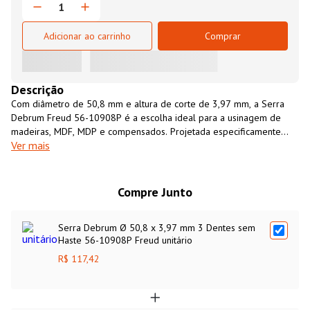
Adicionar ao carrinho
Comprar
Descrição
Com diâmetro de 50,8 mm e altura de corte de 3,97 mm, a Serra
Debrum Freud 56-10908P é a escolha ideal para a usinagem de
madeiras, MDF, MDP e compensados. Projetada especificamente
Ver mais
para cortes no topo do material, ela é perfeita para a abertura de
canais precisos para a instalação de perfis puxadores, perfis tipo T,
testeiras e arremates.
Compre Junto
Serra Debrum Ø 50,8 x 3,97 mm 3 Dentes sem
Haste 56-10908P Freud unitário
R$ 117,42