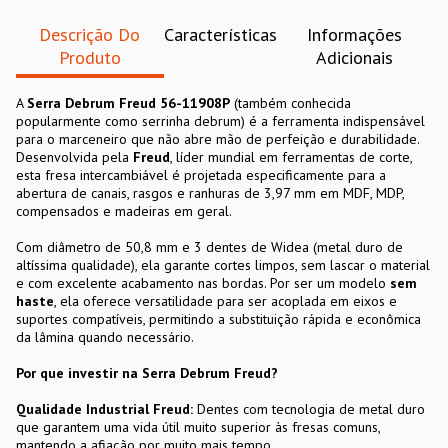
Descrição Do
Características
Informações
Produto
Adicionais
A
Serra Debrum Freud 56-11908P
(também conhecida
popularmente como serrinha debrum) é a ferramenta indispensável
para o marceneiro que não abre mão de perfeição e durabilidade.
Desenvolvida pela
Freud
, líder mundial em ferramentas de corte,
esta fresa intercambiável é projetada especificamente para a
abertura de canais, rasgos e ranhuras de 3,97 mm em MDF, MDP,
compensados e madeiras em geral.
Com diâmetro de 50,8 mm e 3 dentes de Widea (metal duro de
altíssima qualidade), ela garante cortes limpos, sem lascar o material
e com excelente acabamento nas bordas. Por ser um modelo
sem
haste
, ela oferece versatilidade para ser acoplada em eixos e
suportes compatíveis, permitindo a substituição rápida e econômica
da lâmina quando necessário.
Por que investir na Serra Debrum Freud?
Qualidade Industrial Freud:
Dentes com tecnologia de metal duro
que garantem uma vida útil muito superior às fresas comuns,
mantendo a afiação por muito mais tempo.