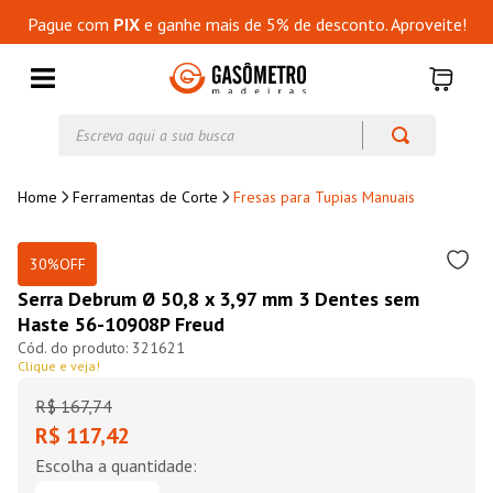
Pague com
PIX
e ganhe mais de 5% de desconto. Aproveite!
Escreva aqui a sua busca
Ferramentas de Corte
Fresas para Tupias Manuais
30%
OFF
Serra Debrum Ø 50,8 x 3,97 mm 3 Dentes sem
Haste 56-10908P Freud
321621
Clique e veja!
R$
167
,
74
R$ 117,42