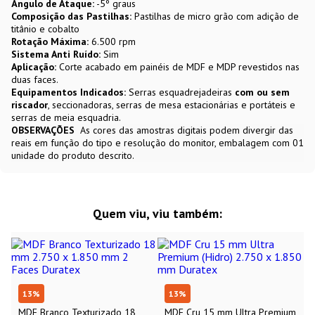
Ângulo de Ataque:
-5º graus
Composição das Pastilhas:
Pastilhas de micro grão com adição de
titânio e cobalto
Rotação Máxima:
6.500 rpm
Sistema Anti Ruído:
Sim
Aplicação:
Corte acabado em painéis de MDF e MDP revestidos nas
duas faces.
Equipamentos Indicados:
Serras esquadrejadeiras
com ou sem
riscador
, seccionadoras, serras de mesa estacionárias e portáteis e
serras de meia esquadria.
OBSERVAÇÕES
As cores das amostras digitais podem divergir das
reais em função do tipo e resolução do monitor, embalagem com 01
unidade do produto descrito.
Quem viu, viu também:
13
%
13
%
MDF Branco Texturizado 18
MDF Cru 15 mm Ultra Premium