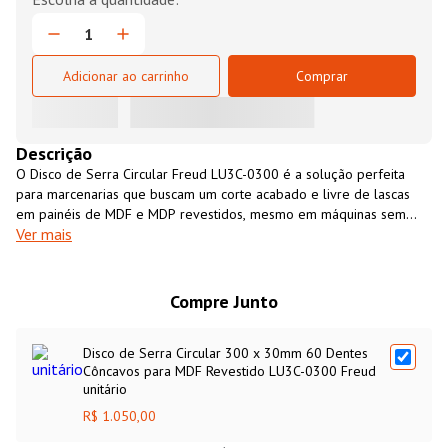
Adicionar ao carrinho
Comprar
Descrição
O Disco de Serra Circular Freud LU3C-0300 é a solução perfeita
para marcenarias que buscam um corte acabado e livre de lascas
em painéis de MDF e MDP revestidos, mesmo em máquinas sem
Ver mais
riscador. Sua geometria de dentes trapezoidais côncavos com
ângulo de ataque negativo de -5º corta o material de forma limpa e
progressiva, garantindo um acabamento perfeito tanto na face
superior quanto na inferior da chapa. Além disso, o disco apresenta
Compre Junto
excelente rendimento e estabilidade em painéis com substrato de
pinus (miolo claro) ou de eucalipto (miolo escuro), tornando-se uma
Disco de Serra Circular 300 x 30mm 60 Dentes
ferramenta indispensável para elevar o padrão de qualidade dos
Côncavos para MDF Revestido LU3C-0300 Freud
seus móveis planejados. Com diâmetro externo de 300mm e furo
unitário
30mm para o eixo, este disco é compatível com a maioria das serras
esquadrejadeiras disponíveis no mercado.
R$ 1.050,00