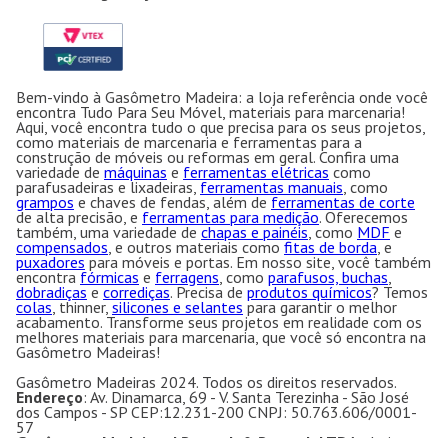
Bem-vindo à Gasômetro Madeira: a loja referência onde você
encontra Tudo Para Seu Móvel, materiais para marcenaria!
Aqui, você encontra tudo o que precisa para os seus projetos,
como materiais de marcenaria e ferramentas para a
construção de móveis ou reformas em geral. Confira uma
variedade de
máquinas
e
ferramentas elétricas
como
parafusadeiras e lixadeiras,
ferramentas manuais
, como
grampos
e chaves de fendas, além de
ferramentas de corte
de alta precisão, e
ferramentas para medição
. Oferecemos
também, uma variedade de
chapas e painéis
, como
MDF
e
compensados
, e outros materiais como
fitas de borda
, e
puxadores
para móveis e portas. Em nosso site, você também
encontra
fórmicas
e
ferragens
, como
parafusos, buchas
,
dobradiças
e
corrediças
. Precisa de
produtos químicos
? Temos
colas
, thinner,
silicones e selantes
para garantir o melhor
acabamento. Transforme seus projetos em realidade com os
melhores materiais para marcenaria, que você só encontra na
Gasômetro Madeiras!
Gasômetro Madeiras 2024. Todos os direitos reservados.
Endereço
: Av. Dinamarca, 69 - V. Santa Terezinha - São José
dos Campos - SP CEP:12.231-200 CNPJ: 50.763.606/0001-
57
Gasômetro Madeiras | Ramuth & Ramuth LTDA
- Loja