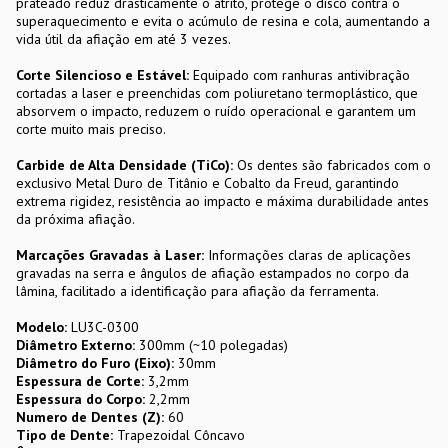
prateado reduz drasticamente o atrito, protege o disco contra o
superaquecimento e evita o acúmulo de resina e cola, aumentando a
vida útil da afiação em até 3 vezes.
Corte Silencioso e Estável:
Equipado com ranhuras antivibração
cortadas a laser e preenchidas com poliuretano termoplástico, que
absorvem o impacto, reduzem o ruído operacional e garantem um
corte muito mais preciso.
Carbide de Alta Densidade (TiCo):
Os dentes são fabricados com o
exclusivo Metal Duro de Titânio e Cobalto da Freud, garantindo
extrema rigidez, resistência ao impacto e máxima durabilidade antes
da próxima afiação.
Marcações Gravadas à Laser:
Informações claras de aplicações
gravadas na serra e ângulos de afiação estampados no corpo da
lâmina, facilitado a identificação para afiação da ferramenta.
Modelo:
LU3C-0300
Diâmetro Externo:
300mm (~10 polegadas)
Diâmetro do Furo (Eixo):
30mm
Espessura de Corte:
3,2mm
Espessura do Corpo:
2,2mm
Numero de Dentes (Z):
60
Tipo de Dente:
Trapezoidal Côncavo