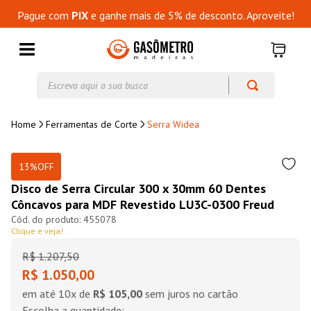
Pague com
PIX
e ganhe mais de 5% de desconto. Aproveite!
Escreva aqui a sua busca
Ferramentas de Corte
Serra Widea
13%
OFF
Disco de Serra Circular 300 x 30mm 60 Dentes
Côncavos para MDF Revestido LU3C-0300 Freud
455078
Clique e veja!
R$
1
.
207
,
50
R$ 1.050,00
em até
10
x de
R$ 105,00
sem juros no cartão