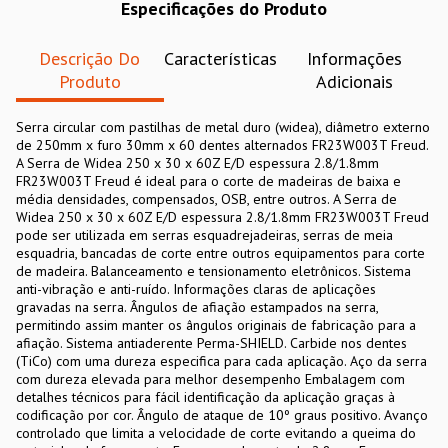
Especificações do Produto
Descrição Do
Características
Informações
Produto
Adicionais
Serra circular com pastilhas de metal duro (widea), diâmetro externo
de 250mm x furo 30mm x 60 dentes alternados FR23W003T Freud.
A Serra de Widea 250 x 30 x 60Z E/D espessura 2.8/1.8mm
FR23W003T Freud é ideal para o corte de madeiras de baixa e
média densidades, compensados, OSB, entre outros. A Serra de
Widea 250 x 30 x 60Z E/D espessura 2.8/1.8mm FR23W003T Freud
pode ser utilizada em serras esquadrejadeiras, serras de meia
esquadria, bancadas de corte entre outros equipamentos para corte
de madeira. Balanceamento e tensionamento eletrônicos. Sistema
anti-vibração e anti-ruído. Informações claras de aplicações
gravadas na serra. Ângulos de afiação estampados na serra,
permitindo assim manter os ângulos originais de fabricação para a
afiação. Sistema antiaderente Perma-SHIELD. Carbide nos dentes
(TiCo) com uma dureza especifica para cada aplicação. Aço da serra
com dureza elevada para melhor desempenho Embalagem com
detalhes técnicos para fácil identificação da aplicação graças à
codificação por cor. Ângulo de ataque de 10º graus positivo. Avanço
controlado que limita a velocidade de corte evitando a queima do