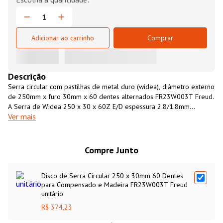
Adicionar ao carrinho
Comprar
Descrição
Serra circular com pastilhas de metal duro (widea), diâmetro externo
de 250mm x furo 30mm x 60 dentes alternados FR23W003T Freud.
A Serra de Widea 250 x 30 x 60Z E/D espessura 2.8/1.8mm
Ver mais
FR23W003T Freud é ideal para o corte de madeiras de baixa e
média densidades, compensados, OSB, entre outros. A Serra de
Widea 250 x 30 x 60Z E/D espessura 2.8/1.8mm FR23W003T Freud
pode ser utilizada em serras esquadrejadeiras, serras de meia
Compre Junto
esquadria, bancadas de corte entre outros equipamentos para corte
de madeira.
Disco de Serra Circular 250 x 30mm 60 Dentes
para Compensado e Madeira FR23W003T Freud
unitário
R$ 374,23