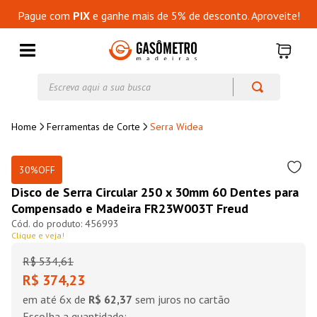
Pague com
PIX
e ganhe mais de 5% de desconto. Aproveite!
Escreva aqui a sua busca
Ferramentas de Corte
Serra Widea
30%
OFF
Disco de Serra Circular 250 x 30mm 60 Dentes para
Compensado e Madeira FR23W003T Freud
456993
Clique e veja!
R$
534
,
61
R$ 374,23
em até
6
x de
R$ 62,37
sem juros no cartão