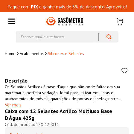
Pague com
PIX
e ganhe mais de 5% de desconto. Aproveite!
Escreva aqui a sua busca
Acabamentos
Silicones e Selantes
Descrição
Os Selantes Acrílicos à base d'água que não pode faltar em sua
marcenaria, perfeita vedação. Ideal para utilizar em juntas e
acabamentos de móveis, guarnições de portas e janelas, entre
Ver mais
outros. Fácil de aplicar tanto em ambientes internos como externos
Caixa com 12 Selantes Acrílico Multiuso Base
e em materiais porosos e não porosos. Aceita pintura.
D'Água 425g
12X 120011