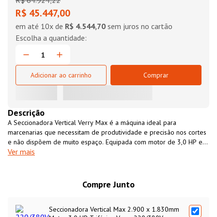
R$
64
.
924
,
22
R$ 45.447,00
em até
10
x de
R$ 4.544,70
sem juros no cartão
Adicionar ao carrinho
Comprar
Descrição
A Seccionadora Vertical Verry Max é a máquina ideal para
marcenarias que necessitam de produtividade e precisão nos cortes
e não dispõem de muito espaço. Equipada com motor de 3,0 HP ela
Ver mais
é indicada para cortes verificais e horizontais em chapas de MDF e
MDP revestidos, possui sistema de coleta de pó integrado, sistema
manual para o travamento do corte vertical e movimentação da
grade de apoio.
Compre Junto
Seccionadora Vertical Max 2.900 x 1.830mm