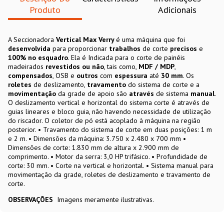
Produto
Adicionais
A Seccionadora
Vertical Max
Verry
é uma máquina que foi
desenvolvida
para proporcionar
trabalhos
de corte
precisos
e
100% no esquadro
. Ela é Indicada para o corte de painéis
madeirados
revestidos ou não
, tais como,
MDF / MDP
,
compensados
, OSB e
outros
com
espessura
até
30 mm
. Os
roletes
de deslizamento,
travamento
do sistema de corte e a
movimentação
da grade de apoio são
através
de sistema
manual
.
O deslizamento vertical e horizontal do sistema corte é através de
guias lineares e bloco guia, não havendo necessidade de utilização
do riscador. O coletor de pó está acoplado à máquina na região
posterior. • Travamento do sistema de corte em duas posições: 1 m
e 2 m. • Dimensões da máquina: 3.750 x 2.480 x 700 mm •
Dimensões de corte: 1.830 mm de altura x 2.900 mm de
comprimento. • Motor da serra: 3,0 HP trifásico. • Profundidade de
corte: 30 mm. • Corte na vertical e horizontal. • Sistema manual para
movimentação da grade, roletes de deslizamento e travamento de
corte.
OBSERVAÇÕES
Imagens meramente ilustrativas.