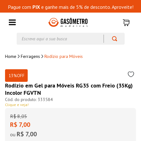
Pague com
PIX
e ganhe mais de 5% de desconto. Aproveite!
Escreva aqui a sua busca
Ferragens
Rodízio para Móveis
13%
OFF
Rodízio em Gel para Móveis RG35 com Freio (35Kg)
Incolor FGVTN
333584
Clique e veja!
R$
8
,
05
R$ 7,00
R$ 7,00
ou