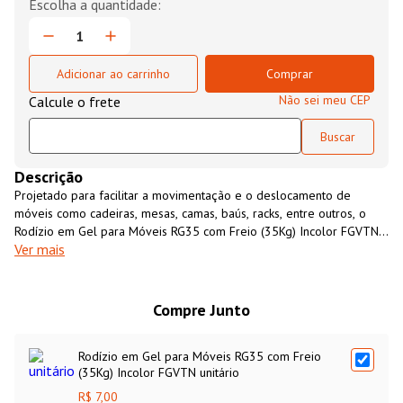
Adicionar ao carrinho
Comprar
Não sei meu CEP
Descrição
Projetado para facilitar a movimentação e o deslocamento de
móveis como cadeiras, mesas, camas, baús, racks, entre outros, o
Rodízio em Gel para Móveis RG35 com Freio (35Kg) Incolor FGVTN
Ver mais
é uma solução versátil e moderna para seus projetos. Ele tem
capacidade de carga de até 35kg por peça, possui estrutura
fabricada em aço niquelado, que garante longa vida útil e
durabilidade, sua roda fabricada em poliuretano Gel promove uma
Compre Junto
movimentação silenciosa e fluída, sem riscar ou danificar o piso,
ideal para ambientes com pisos delicados como o piso laminado ou
Rodízio em Gel para Móveis RG35 com Freio
porcelanato.
(35Kg) Incolor FGVTN unitário
R$ 7,00