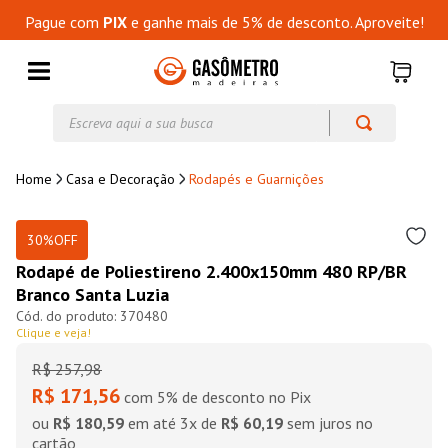
Pague com
PIX
e ganhe mais de 5% de desconto. Aproveite!
Escreva aqui a sua busca
Casa e Decoração
Rodapés e Guarnições
30%
OFF
Rodapé de Poliestireno 2.400x150mm 480 RP/BR
Branco Santa Luzia
370480
Clique e veja!
R$
257
,
98
R$ 171,56
com 5% de desconto no Pix
ou
R$ 180,59
em até
3
x de
R$ 60,19
sem juros no
cartão