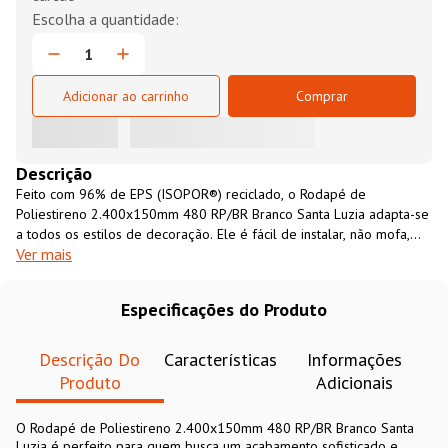
Adicionar ao carrinho
Comprar
Descrição
Feito com 96% de EPS (ISOPOR®) reciclado, o Rodapé de
Poliestireno 2.400x150mm 480 RP/BR Branco Santa Luzia adapta-se
a todos os estilos de decoração. Ele é fácil de instalar, não mofa,
Ver mais
não apodrece, não incha, é imune a pragas como cupins e é
resistente a água e pode ser usado em quartos, salas, banheiros,
lavanderias, entre outros.
Especificações do Produto
Descrição Do
Características
Informações
Produto
Adicionais
O Rodapé de Poliestireno 2.400x150mm 480 RP/BR Branco Santa
Luzia é perfeito para quem busca um acabamento sofisticado e