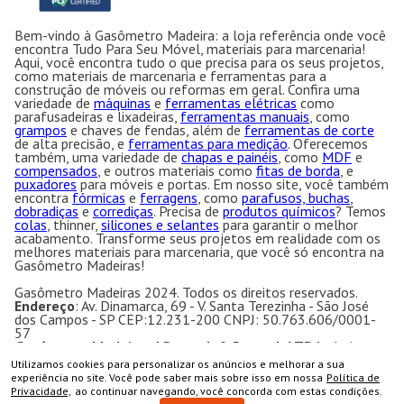
Bem-vindo à Gasômetro Madeira: a loja referência onde você
encontra Tudo Para Seu Móvel, materiais para marcenaria!
Aqui, você encontra tudo o que precisa para os seus projetos,
como materiais de marcenaria e ferramentas para a
construção de móveis ou reformas em geral. Confira uma
variedade de
máquinas
e
ferramentas elétricas
como
parafusadeiras e lixadeiras,
ferramentas manuais
, como
grampos
e chaves de fendas, além de
ferramentas de corte
de alta precisão, e
ferramentas para medição
. Oferecemos
também, uma variedade de
chapas e painéis
, como
MDF
e
compensados
, e outros materiais como
fitas de borda
, e
puxadores
para móveis e portas. Em nosso site, você também
encontra
fórmicas
e
ferragens
, como
parafusos, buchas
,
dobradiças
e
corrediças
. Precisa de
produtos químicos
? Temos
colas
, thinner,
silicones e selantes
para garantir o melhor
acabamento. Transforme seus projetos em realidade com os
melhores materiais para marcenaria, que você só encontra na
Gasômetro Madeiras!
Gasômetro Madeiras 2024. Todos os direitos reservados.
Endereço
: Av. Dinamarca, 69 - V. Santa Terezinha - São José
dos Campos - SP CEP:12.231-200 CNPJ: 50.763.606/0001-
57
Gasômetro Madeiras | Ramuth & Ramuth LTDA
- Loja
especializada em máquinas para marcenaria, acessórios e
Utilizamos cookies para personalizar os anúncios e melhorar a sua
ferragens para móveis.
COMPRAR
experiência no site. Você pode saber mais sobre isso em nossa
Política de
Equipamentos e ferramentas para marcenaria com ótimos
Privacidade,
ao continuar navegando, você concorda com estas condições.
preços e condições.