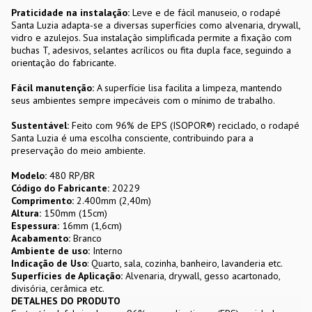
Praticidade na instalação:
Leve e de fácil manuseio, o rodapé
Santa Luzia adapta-se a diversas superfícies como alvenaria, drywall,
vidro e azulejos. Sua instalação simplificada permite a fixação com
buchas T, adesivos, selantes acrílicos ou fita dupla face, seguindo a
orientação do fabricante.
Fácil manutenção:
A superfície lisa facilita a limpeza, mantendo
seus ambientes sempre impecáveis com o mínimo de trabalho.
Sustentável:
Feito com 96% de EPS (ISOPOR®) reciclado, o rodapé
Santa Luzia é uma escolha consciente, contribuindo para a
preservação do meio ambiente.
Modelo:
480 RP/BR
Código do Fabricante:
20229
Comprimento:
2.400mm (2,40m)
Altura:
150mm (15cm)
Espessura:
16mm (1,6cm)
Acabamento:
Branco
Ambiente de uso:
Interno
Indicação de Uso
: Quarto, sala, cozinha, banheiro, lavanderia etc.
Superfícies de Aplicação:
Alvenaria, drywall, gesso acartonado,
divisória, cerâmica etc.
DETALHES DO PRODUTO