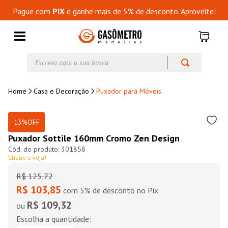
Pague com
PIX
e ganhe mais de 5% de desconto. Aproveite!
Escreva aqui a sua busca
Casa e Decoração
Puxador para Móveis
13%
OFF
Puxador Sottile 160mm Cromo Zen Design
301858
Clique e veja!
R$
125
,
72
R$ 103,85
com 5% de desconto no Pix
R$ 109,32
ou