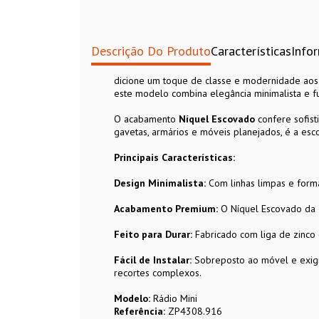
Descrição Do Produto
Características
Info
dicione um toque de classe e modernidade ao
este modelo combina elegância minimalista e f
O acabamento
Níquel Escovado
confere sofist
gavetas, armários e móveis planejados, é a esc
Principais Características:
Design Minimalista:
Com linhas limpas e form
Acabamento Premium:
O Níquel Escovado da Ze
Feito para Durar:
Fabricado com liga de zinco 
Fácil de Instalar:
Sobreposto ao móvel e exigi
recortes complexos.
Modelo:
Rádio Mini
Referência:
ZP4308.916