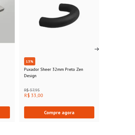
13
%
Puxador Sheer 32mm Preto Zen
Design
R$ 37,95
R$ 33,00
Compre agora