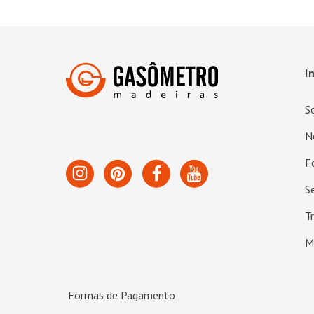
I
S
N
F
S
T
M
Formas de Pagamento