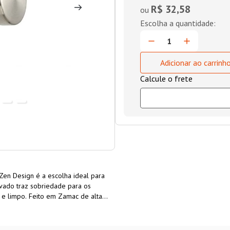
R$ 32,58
ou
Adicionar ao carrinh
Zen Design é a escolha ideal para
vado traz sobriedade para os
 e limpo. Feito em Zamac de alta
as, adicionando estilo sem
ça na sua casa.