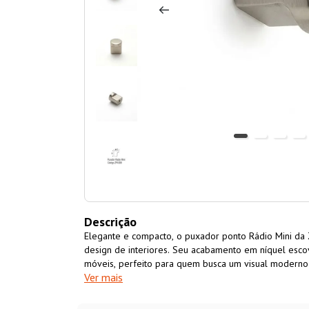
Descrição
Elegante e compacto, o puxador ponto Rádio Mini da 
design de interiores. Seu acabamento em níquel esco
móveis, perfeito para quem busca um visual moderno
Ver mais
resistência, ele pode ser instalado em gavetas e port
sobrecarregar o design. Detalhes que fazem a diferen