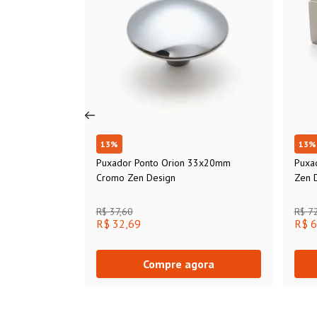
13
%
13
%
Puxador Ponto Orion 33x20mm
Puxa
Cromo Zen Design
Zen 
R$ 37,60
R$ 7
R$ 32,69
R$ 6
Compre agora