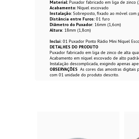
Material:
Puxador fabricado em liga de zinco
Acabamento:
Níquel escovado
Instalação:
Sobreposto, fixado ao móvel com p
Distância entre Furos:
01 furo
Diâmetro do Puxador:
16mm (1,6cm)
Altura:
18mm (1,8cm)
Inclui:
01 Puxador Ponto Rádio Mini Níquel Esco
DETALHES DO PRODUTO
Puxador fabricado em liga de zinco de alta qua
Acabamento em níquel escovado de alto padrã
Instalação descomplicada, exigindo apenas apen
OBSERVAÇÕES
As cores das amostras digitais
com 01 unidade do produto descrito.