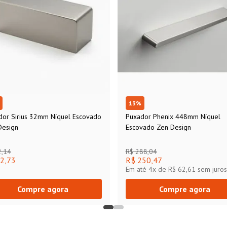
13
%
dor Sirius 32mm Níquel Escovado
Puxador Phenix 448mm Níquel
Design
Escovado Zen Design
2,14
R$ 288,04
2,73
R$ 250,47
Em até
4
x de
R$ 62,61
sem juros
Compre agora
Compre agora