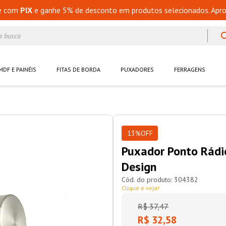
e com
PIX
e ganhe 5% de desconto em produtos selecionados. Apro
a busca
MDF E PAINÉIS
FITAS DE BORDA
PUXADORES
FERRAGENS
13%
OFF
Puxador Ponto Rádi
Design
304382
Clique e veja!
R$
37
,
47
R$ 32,58