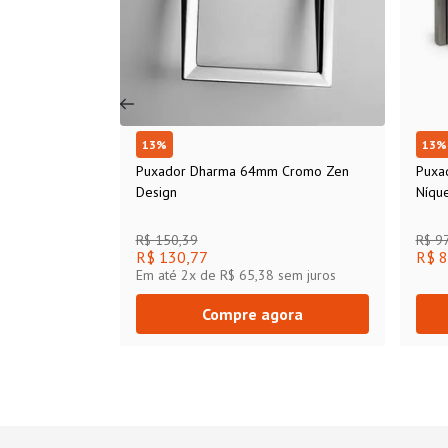
13
%
13
%
Puxador Dharma 64mm Cromo Zen
Puxa
Design
Níque
R$ 150,39
R$ 97
R$ 130,77
R$ 8
Em até
2
x de
R$ 65,38
sem juros
Compre agora