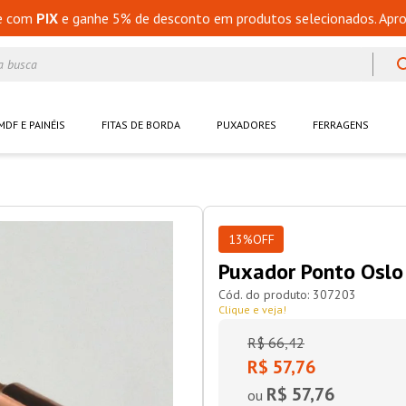
e com
PIX
e ganhe 5% de desconto em produtos selecionados. Apro
a busca
MDF E PAINÉIS
FITAS DE BORDA
PUXADORES
FERRAGENS
13%
OFF
Puxador Ponto Oslo
307203
Clique e veja!
R$
66
,
42
R$ 57,76
R$ 57,76
ou