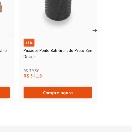
13
%
chio
Puxador Ponto Bali Granado Preto Zen
Design
R$ 39,30
R$ 34,18
Compre agora