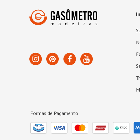
I
S
N
F
S
T
M
Formas de Pagamento