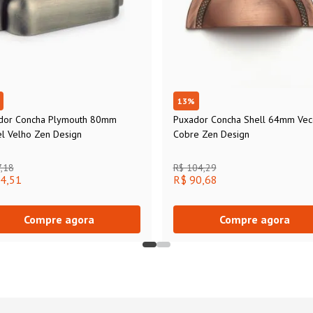
13
%
dor Concha Plymouth 80mm
Puxador Concha Shell 64mm Vec
l Velho Zen Design
Cobre Zen Design
,18
R$ 104,29
4,51
R$ 90,68
Compre agora
Compre agora