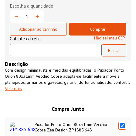
Adicionar ao carrinho
Comprar
Não sei meu CEP
Descrição
Com design minimalista e medidas equilibradas, o Puxador Ponto
Orion 80x31mm Vecchio Cobre adapta-se facilmente a móveis
planejados, armários e gavetas, garantindo funcionalidade, conforto
Ver mais
e resistência ao uso diário. Fabricado pela Zen Design, referência
em qualidade e inovação, é a escolha ideal para quem valoriza
acabamento premium e atenção aos detalhes.
Compre Junto
Puxador Ponto Orion 80x31mm Vecchio
Cobre Zen Design ZP1885.648