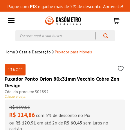
Pague com
PIX
e ganhe mais de 5% de desconto. Aproveite!
Escreva aqui a sua busca
Casa e Decoração
Puxador para Móveis
13%
OFF
Puxador Ponto Orion 80x31mm Vecchio Cobre Zen
Design
301892
Clique e veja!
R$
139
,
05
R$ 114,86
com 5% de desconto no Pix
ou
R$ 120,91
em até
2
x de
R$ 60,45
sem juros no
cartão