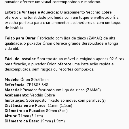
puxador oferece um visual contemporâneo e moderno.
Estética Vintage e Aquecida:
O acabamento
Vecchio Cobre
oferece uma tonalidade profunda com um toque envelhecido. É a
escolha perfeita para criar ambientes acolhedores e com um toque
de história.
Feito para Durar:
Fabricado com liga de zinco (ZAMAC) de alta
qualidade, o puxador Órion oferece grande durabilidade e longa
vida útil.
Fácil de Instalar:
Sobreposto ao móvel e exigindo apenas 02 furos
para fixação, o puxador Órion oferece uma instalação rápida e
descomplicada, sem rasgos ou recortes complexos.
Modelo:
Órion 80x31mm
Referência:
ZP1885.648
Material:
Puxador fabricado em liga de zinco (ZAMAC)
Acabamento:
Vecchio Cobre
Instalação:
Sobreposto, fixado ao móvel com parafuso(s)
Distância entre Furos:
11mm (1,1cm)
Diâmetro do Puxador:
80mm (8cm)
Altura:
31mm (3,1cm)
Diâmetro da Base:
19mm (1,9cm)
.