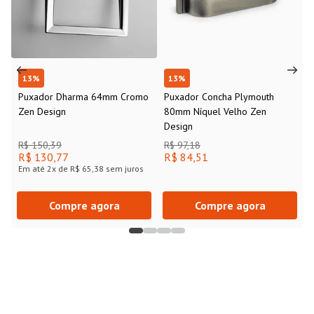
13
%
13
%
Puxador Dharma 64mm Cromo
Puxador Concha Plymouth
Zen Design
80mm Níquel Velho Zen
Design
R$ 150,39
R$ 97,18
R$ 130,77
R$ 84,51
Em até
2
x de
R$ 65,38
sem juros
Compre agora
Compre agora