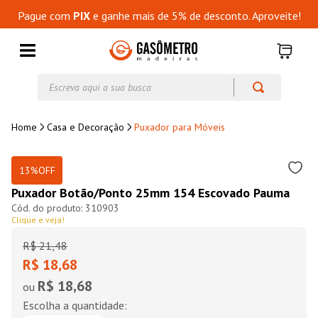
Pague com
PIX
e ganhe mais de 5% de desconto. Aproveite!
Escreva aqui a sua busca
Casa e Decoração
Puxador para Móveis
13%
OFF
Puxador Botão/Ponto 25mm 154 Escovado Pauma
310903
Clique e veja!
R$
21
,
48
R$ 18,68
R$ 18,68
ou