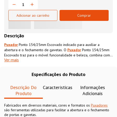
Adicionar ao carrinho
Comprar
Descrição
Puxador
Ponto 154/25mm Escovado indicado para auxíliar a
abertura e o fechamento de gavetas. O
Puxador
Ponto 154/25mm
Escovado traz para o móvel funcionalidade e beleza, combina com
Ver mais
todos os ambientes e pode ser aplicado em gaveteiros, móveis de
escritorio, guarda roupas e outros. O
Puxador
Ponto 154/25mm
Escovado é fabricado em ZAMAC com acabamento Escovado, tem
Especificações do Produto
longa durabilidade e é ideal para novos projetos ou para repaginar
móveis antigos.
Descrição Do
Características
Informações
Produto
Adicionais
Fabricados em diversos materiais, cores e formatos os
Puxadores
são ferramentas utilizadas para facilitar a abertura e o fechamento
de portas e gavetas.