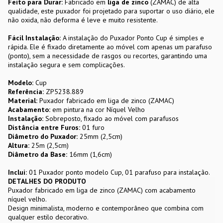
Feito para Durar:
Fabricado em
liga de zinco
(ZAMAC) de alta
qualidade, este puxador foi projetado para suportar o uso diário, ele
não oxida, não deforma é leve e muito resistente.
Fácil Instalação:
A instalação do Puxador Ponto Cup é simples e
rápida. Ele é fixado diretamente ao móvel com apenas um parafuso
(ponto), sem a necessidade de rasgos ou recortes, garantindo uma
instalação segura e sem complicações.
Modelo:
Cup
Referência:
ZP5238.889
Material:
Puxador fabricado em liga de zinco (ZAMAC)
Acabamento:
em pintura na cor Níquel Velho
Instalação:
Sobreposto, fixado ao móvel com parafusos
Distância entre Furos:
01 furo
Diâmetro do Puxador:
25mm (2,5cm)
Altura:
25m (2,5cm)
Diâmetro da Base:
16mm (1,6cm)
Inclui:
01 Puxador ponto modelo Cup, 01 parafuso para instalação.
DETALHES DO PRODUTO
Puxador fabricado em liga de zinco (ZAMAC) com acabamento
níquel velho.
Design minimalista, moderno e contemporâneo que combina com
qualquer estilo decorativo.