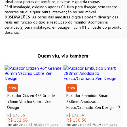
Ideal para portas de armários, gavetas e guarda roupas.
Fácil instalação, exigindo apenas 01 furo para fixação, sem rasgos,
recortes ou qualquer outra intervenção no seu móvel.
OBSERVAÇÕES
As cores das amostras digitais podem divergir das
reais em função do tipo e resolução do monitor. Acompanha
parafuso(s) para instalação, embalagem com 01 unidade do produto
descrito.
Quem viu, viu também:
13
%
13
%
Puxador Citizen 45º Grande
Puxador Embutido Smart
96mm Vecchio Cobre Zen
288mm Anodizado
Design
Fosco/Cromado Zen Design
R$ 175,56
R$ 172,94
R$ 152,66
R$ 150,38
Em até
2
x de
R$ 76,33
sem juros
Em até
2
x de
R$ 75,19
sem juros