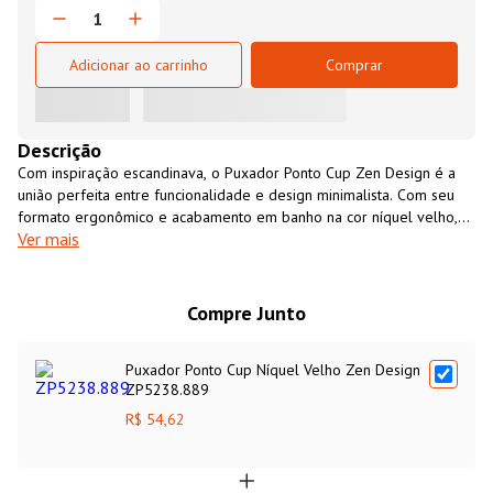
Adicionar ao carrinho
Comprar
Descrição
Com inspiração escandinava, o Puxador Ponto Cup Zen Design é a
união perfeita entre funcionalidade e design minimalista. Com seu
formato ergonômico e acabamento em banho na cor níquel velho,
Ver mais
ele adiciona um toque de sofisticação moderna e discreta a
qualquer móvel. Ideal para quem busca um visual clean com uma
pegada de elegância atemporal.
Compre Junto
Puxador Ponto Cup Níquel Velho Zen Design
ZP5238.889
R$ 54,62