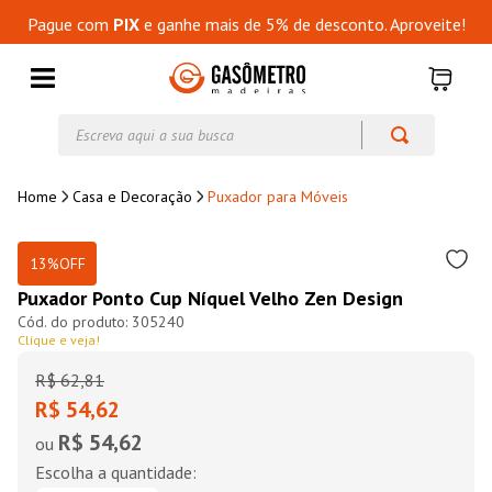
Pague com
PIX
e ganhe mais de 5% de desconto. Aproveite!
Escreva aqui a sua busca
Casa e Decoração
Puxador para Móveis
13%
OFF
Puxador Ponto Cup Níquel Velho Zen Design
305240
Clique e veja!
R$
62
,
81
R$ 54,62
R$ 54,62
ou