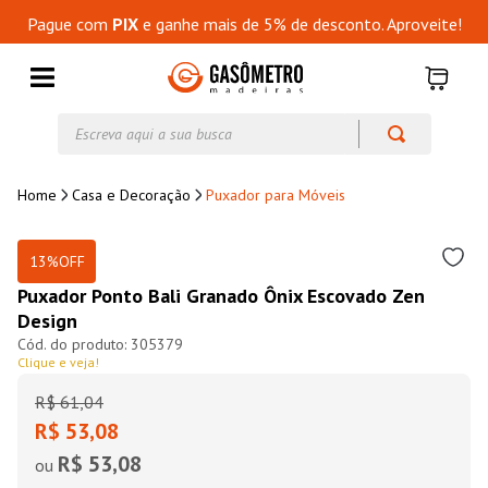
Pague com
PIX
e ganhe mais de 5% de desconto. Aproveite!
Escreva aqui a sua busca
Casa e Decoração
Puxador para Móveis
13%
OFF
Puxador Ponto Bali Granado Ônix Escovado Zen
Design
305379
Clique e veja!
R$
61
,
04
R$ 53,08
R$ 53,08
ou