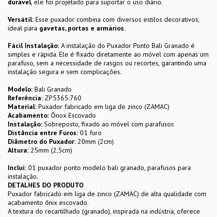
durável
, ele foi projetado para suportar o uso diário.
Versátil:
Esse puxador combina com diversos estilos decorativos,
ideal para
gavetas, portas e armários.
Fácil Instalação:
A instalação do Puxador Ponto Bali Granado é
simples e rápida. Ele é fixado diretamente ao móvel com apenas um
parafuso, sem a necessidade de rasgos ou recortes, garantindo uma
instalação segura e sem complicações.
Modelo:
Bali Granado
Referência:
ZP5365.760
Material:
Puxador fabricado em liga de zinco (ZAMAC)
Acabamento:
Ônox Escovado
Instalação:
Sobreposto, fixado ao móvel com parafusos
Distância entre Furos:
01 furo
Diâmetro do Puxador:
20mm (2cm)
Altura:
25mm (2,5cm)
Inclui:
01 puxador ponto modelo bali granado, parafusos para
instalação.
DETALHES DO PRODUTO
Puxador fabricado em liga de zinco (ZAMAC) de alta qualidade com
acabamento ônix escovado.
A textura do recartilhado (granado), inspirada na indústria, oferece