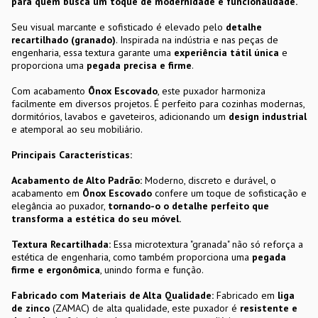
para quem busca um toque de modernidade e funcionalidade.
Seu visual marcante e sofisticado é elevado pelo
detalhe
recartilhado (granado)
. Inspirada na indústria e nas peças de
engenharia, essa textura garante uma
experiência tátil única
e
proporciona uma
pegada precisa e firme
.
Com acabamento
Ônox Escovado
, este puxador harmoniza
facilmente em diversos projetos. É perfeito para cozinhas modernas,
dormitórios, lavabos e gaveteiros, adicionando um
design industrial
e atemporal ao seu mobiliário.
Principais Características:
Acabamento de Alto Padrão:
Moderno, discreto e durável, o
acabamento em
Ônox Escovado
confere um toque de sofisticação e
elegância ao puxador,
tornando-o o detalhe perfeito que
transforma a estética do seu móvel.
Textura Recartilhada:
Essa microtextura "granada" não só reforça a
estética de engenharia, como também proporciona uma
pegada
firme e ergonômica
, unindo forma e função.
Fabricado com Materiais de Alta Qualidade:
Fabricado em
liga
de zinco
(ZAMAC) de alta qualidade, este puxador é
resistente
e