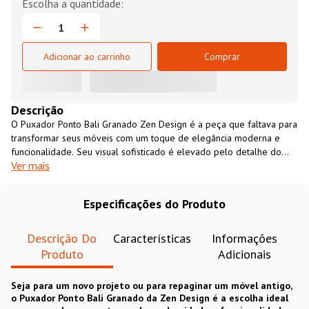
Adicionar ao carrinho
Comprar
Descrição
O Puxador Ponto Bali Granado Zen Design é a peça que faltava para
transformar seus móveis com um toque de elegância moderna e
funcionalidade. Seu visual sofisticado é elevado pelo detalhe do
Ver mais
recartilho (granado), uma textura inspirada no design industrial que,
além de oferecer uma experiência tátil única , proporciona uma
pegada precisa e firme. Com acabamento ônix escovado, este
Especificações do Produto
puxador harmoniza com facilidade em cozinhas, dormitórios, lavabos
ou gaveteiros, adicionando um visual atemporal e moderno ao seu
mobiliário.
Descrição Do
Características
Informações
Produto
Adicionais
Seja para um novo projeto ou para repaginar um móvel antigo,
o Puxador Ponto Bali Granado da Zen Design é a escolha ideal