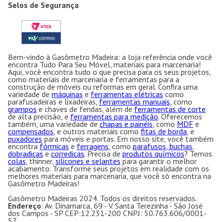
Selos de Segurança
Bem-vindo à Gasômetro Madeira: a loja referência onde você
encontra Tudo Para Seu Móvel, materiais para marcenaria!
Aqui, você encontra tudo o que precisa para os seus projetos,
como materiais de marcenaria e ferramentas para a
construção de móveis ou reformas em geral. Confira uma
variedade de
máquinas
e
ferramentas elétricas
como
parafusadeiras e lixadeiras,
ferramentas manuais
, como
grampos
e chaves de fendas, além de
ferramentas de corte
de alta precisão, e
ferramentas para medição
. Oferecemos
também, uma variedade de
chapas e painéis
, como
MDF
e
compensados
, e outros materiais como
fitas de borda
, e
puxadores
para móveis e portas. Em nosso site, você também
encontra
fórmicas
e
ferragens
, como
parafusos, buchas
,
dobradiças
e
corrediças
. Precisa de
produtos químicos
? Temos
colas
, thinner,
silicones e selantes
para garantir o melhor
acabamento. Transforme seus projetos em realidade com os
melhores materiais para marcenaria, que você só encontra na
Gasômetro Madeiras!
Gasômetro Madeiras 2024. Todos os direitos reservados.
Endereço
: Av. Dinamarca, 69 - V. Santa Terezinha - São José
dos Campos - SP CEP:12.231-200 CNPJ: 50.763.606/0001-
57