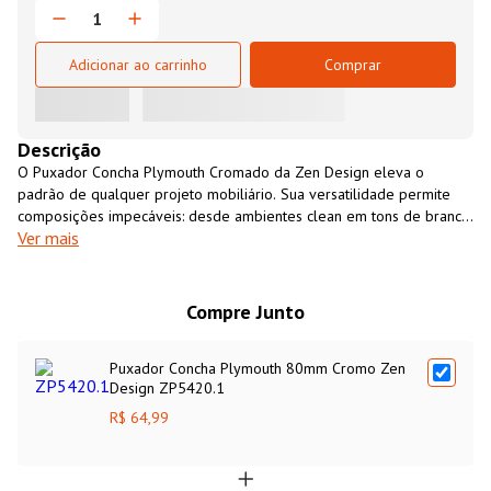
Adicionar ao carrinho
Comprar
Descrição
O Puxador Concha Plymouth Cromado da Zen Design eleva o
padrão de qualquer projeto mobiliário. Sua versatilidade permite
composições impecáveis: desde ambientes clean em tons de branco,
Ver mais
cinza ou fendi, até contrastes luxuosos sobre padrões amadeirados
escuros, onde o brilho do cromo atua como um ponto de luz
estratégico.
Compre Junto
Puxador Concha Plymouth 80mm Cromo Zen
Design ZP5420.1
R$ 64,99