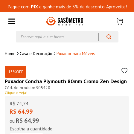
Pague com
PIX
e ganhe mais de 5% de desconto. Aproveite!
Escreva aqui a sua busca
Casa e Decoração
Puxador para Móveis
13%
OFF
Puxador Concha Plymouth 80mm Cromo Zen Design
305420
Clique e veja!
R$
74
,
74
R$ 64,99
R$ 64,99
ou