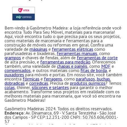
Bem-vindo à Gasômetro Madeira: a loja referência onde você
encontra Tudo Para Seu Móvel, materiais para marcenaria!
Aqui, você encontra tudo o que precisa para os seus projetos,
como materiais de marcenaria e ferramentas para a
construção de móveis ou reformas em geral. Confira uma
variedade de
máquinas
e
ferramentas elétricas
como
parafusadeiras e lixadeiras,
ferramentas manuais
, como
grampos
e chaves de fendas, além de
ferramentas de corte
de alta precisão, e
ferramentas para medição
. Oferecemos
também, uma variedade de
chapas e painéis
, como
MDF
e
compensados
, e outros materiais como
fitas de borda
, e
puxadores
para móveis e portas. Em nosso site, você também
encontra
fórmicas
e
ferragens
, como
parafusos, buchas
,
dobradiças
e
corrediças
. Precisa de
produtos químicos
? Temos
colas
, thinner,
silicones e selantes
para garantir o melhor
acabamento. Transforme seus projetos em realidade com os
melhores materiais para marcenaria, que você só encontra na
Gasômetro Madeiras!
Gasômetro Madeiras 2024. Todos os direitos reservados.
Endereço
: Av. Dinamarca, 69 - V. Santa Terezinha - São José
dos Campos - SP CEP:12.231-200 CNPJ: 50.763.606/0001-
57
Gasômetro Madeiras | Ramuth & Ramuth LTDA
- Loja