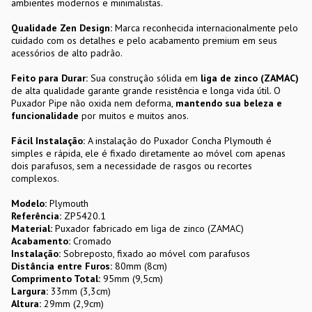
ambientes modernos e minimalistas.
Qualidade Zen Design:
Marca reconhecida internacionalmente pelo
cuidado com os detalhes e pelo acabamento premium em seus
acessórios de alto padrão.
Feito para Durar:
Sua construção sólida em
liga de zinco (ZAMAC)
de alta qualidade garante grande resistência e longa vida útil. O
Puxador Pipe não oxida nem deforma,
mantendo sua beleza e
funcionalidade
por muitos e muitos anos.
Fácil Instalação:
A instalação do Puxador Concha Plymouth é
simples e rápida, ele é fixado diretamente ao móvel com apenas
dois parafusos, sem a necessidade de rasgos ou recortes
complexos.
Modelo:
Plymouth
Referência:
ZP5420.1
Material:
Puxador fabricado em liga de zinco (ZAMAC)
Acabamento:
Cromado
Instalação:
Sobreposto, fixado ao móvel com parafusos
Distância entre Furos:
80mm (8cm)
Comprimento Total:
95mm (9,5cm)
Largura:
33mm (3,3cm)
Altura:
29mm (2,9cm)